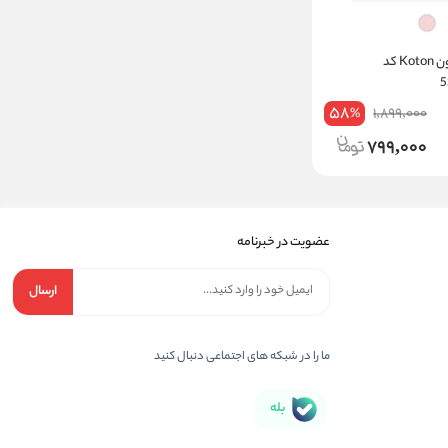
لگ دخترانه کوتون Koton کد
58
1,899,000
%
799,000
عضویت در خبرنامه
ارسال
ما را در شبکه های اجتماعی دنبال کنید
بله