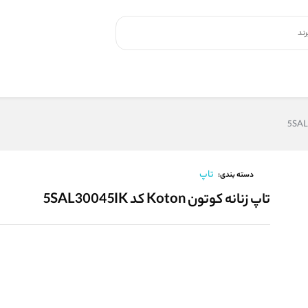
تاپ
دسته بندی:
تاپ زنانه کوتون Koton کد 5SAL30045IK