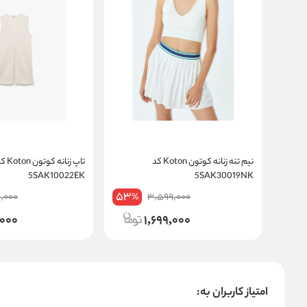
نیم تنه زنانه کوتون Koton کد
تاپ زنانه کوتون 
5SAK10022EK
5SAK30019NK
53
,000
3,599,000
%
,000
1,699,000
امتیاز کاربران به: