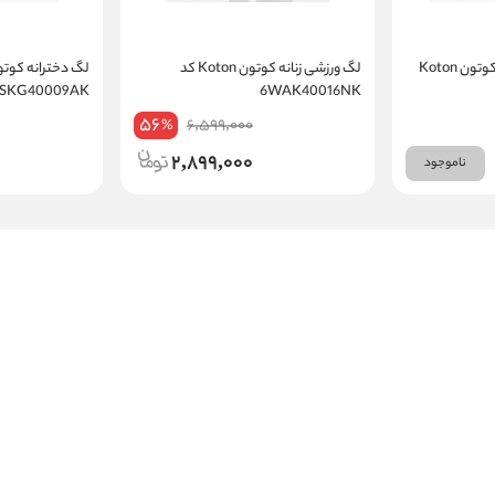
شومیز آستین کوتاه زنانه کوتون Koton
لگ ورزشی زنانه کوتون Koton کد
5SKG40009AK
6WAK40016NK
56
6,599,000
%
2,899,000
ناموجود