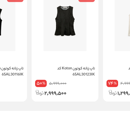
Koton کد
تاپ زنانه کوتون Koton کد
6SAL30116IK
6SAL30123IK
50
74
5,999,000
4,999
%
%
2,999,500
1,299