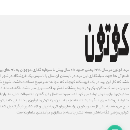
برند کوتون در سال ۱۹۹۸، یعنی حدود ۲۵ سال پیش با سرمایه گذاری دوجوان
قدم آن ها جهت بنیانگذاری این برند در تابستان آن سال با تاسیس یک فروشگاه در شهر است
باشد که کار این برند در یک فروشگاه کوچک که تنها ۲۵ متر م
برترین تولید کنندگان ترکی در حوزه پوشاک، کفش و اکسسوری می باشد. ناگفته نماند ک
محدودی را برای بانوان تولید می کرد که با مورد استفبال قرار گفتن محصولات شان، مدیران
به تولید پوشاک برای دیگر افراد جامعه نیز بزنند. این برند ترکی با نوآوری ‌و خلاقیتی که د
خرج می‌دهد به یکی از محبوب‌ترین برندهای وارداتی
کوتون، راضی نگه داشتن همه اقشار جامعه، با سلایق و درآمدهای متفاوت است