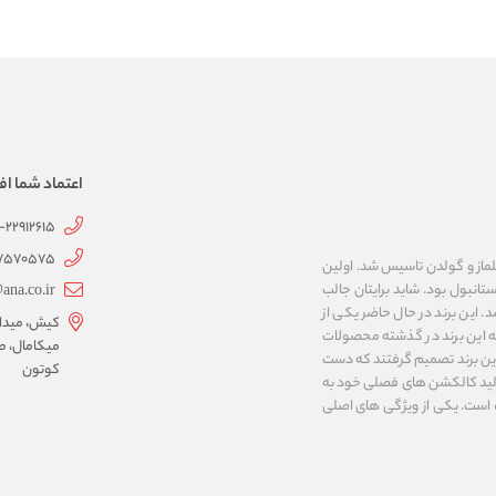
اعتماد شما اف
1-22912615
07570575
 به نام های ییلماز و گولدن تاسیس شد. اولین
انبول بود. شاید برایتان جالب
ana.co.ir
ربع مساحت داشت، شروع شد. این برند در حال حاضر یکی از
کیش، میدان 
ه این برند در گذشته محصولات
میکامال، ط
 این برند تصمیم گرفتند که دست
کوتون
ر تولید کالکشن های فصلی خود به
 به ایران و ۳۴ کشور دیگر تبدیل شده‌ است. یکی از ویژگی های اصلی