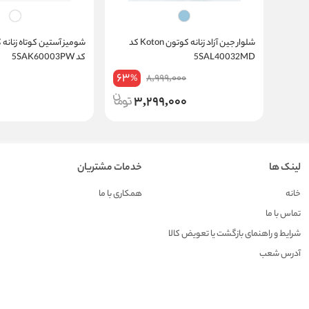
شلوار جین آزاد زنانه کوتون Koton کد
5SAL40032MD
کد 5SAK60003PW
63
8,999,000
%
3,299,000
لینک ها
خدمات مشتریان
خانه
همکاری با ما
تماس با ما
شرایط و راهنمای بازگشت یا تعویض کالا
آدرس شعب