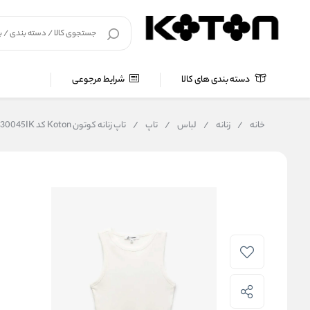
دسته بندی های کالا
شرایط مرجوعی
خانه
/
زنانه
/
لباس
/
تاپ
/
تاپ زنانه کوتون Koton کد 5SAL30045IK