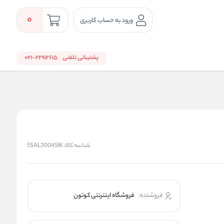
0
ورود به حساب کاربری
پشتیبانی تلفنی
22912615-021
شناسه کالا:
5SAL30045IK
فروشنده:
فروشگاه اینترنتی کوتون