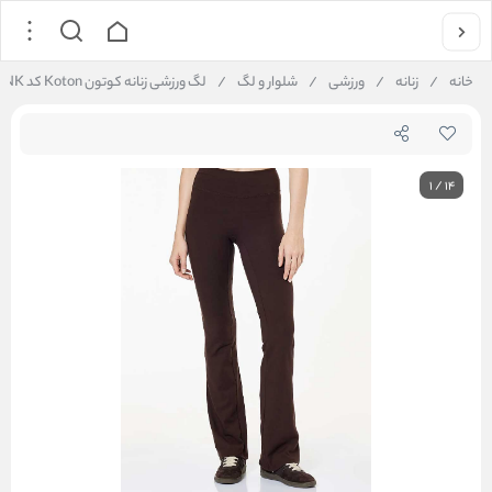
خانه
/
زنانه
/
ورزشی
/
شلوار و لگ
/
لگ ورزشی زنانه کوتون Koton کد 6WAK40016NK
1
/
14