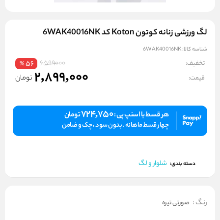
لگ ورزشی زنانه کوتون Koton کد 6WAK40016NK
شناسه کالا:
6WAK40016NK
6599000
تخفیف:
56
%
2,899,000
تومان
قیمت:
724,750
هر قسط با اسنپ پی :
تومان
چهار قسط ماهانه . بدون سود ، چک و ضامن
شلوار و لگ
دسته بندی:
رنگ
:
صورتی تیره