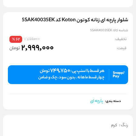
شلوار پارچه ای زنانه کوتون Koton کد 5SAK40035EK
شناسه کالا:
5SAK40035EK
7799000
تخفیف:
62
%
2,999,000
تومان
قیمت:
749,750
هر قسط با اسنپ پی :
تومان
چهار قسط ماهانه . بدون سود ، چک و ضامن
پارچه ای
دسته بندی:
رنگ
:
کرم