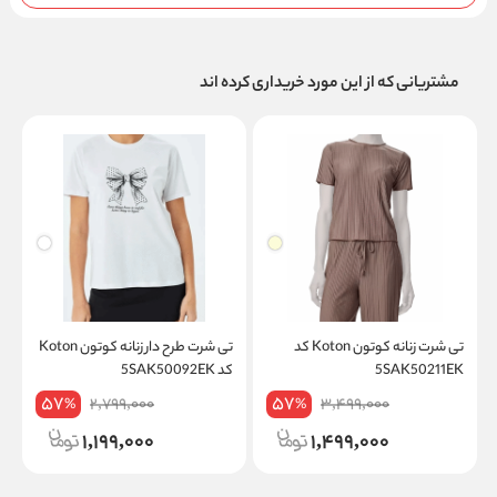
مشتریانی که از این مورد خریداری کرده اند
تی شرت زنانه کوتون Koton کد
تی شرت طرح دار زنانه کوتون Koton
5SAK50211EK
کد 5SAK50092EK
W
57
57
2,799,000
3,499,000
%
%
1,199,000
1,499,000