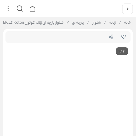
خانه
/
زنانه
/
شلوار
/
پارچه ای
/
شلوار پارچه ای زنانه کوتون Koton کد 5SAK40035EK
1
/
3