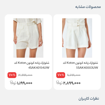
محصولات مشابه
شلوارک زنانه کوتون Koton کد
شلوارک زنانه کوتون Koton کد
K
4SAK40154UW
5SAK40003UW
70
70
3,999,000
9,699,000
%
%
1,199,000
2,899,000
نظرات کاربران