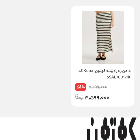
دامن راه راه زنانه کوتون Koton کد
5SAL70017IK
51
7,299,000
%
3,599,000