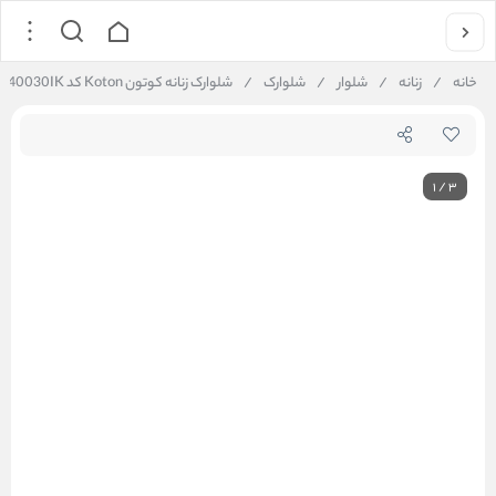
خانه
/
زنانه
/
شلوار
/
شلوارک
/
شلوارک زنانه کوتون Koton کد 5SAL40030IK
1
/
3