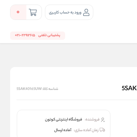
0
ورود به حساب کاربری
پشتیبانی تلفنی
22912615-021
شناسه کالا:
5SAK40165UW
فروشنده:
فروشگاه اینترنتی کوتون
زمان آماده سازی:
آماده ارسال