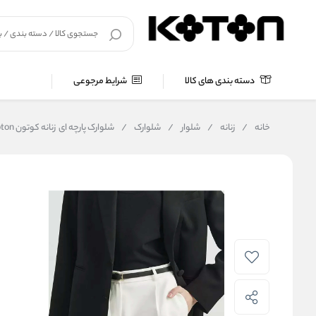
دسته بندی های کالا
شرایط مرجوعی
خانه
/
زنانه
/
شلوار
/
شلوارک
/
شلوارک پارچه ای زنانه کوتون Koton کد 5SAK40165UW