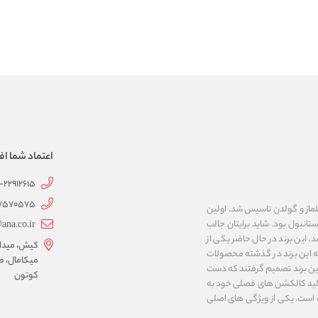
اعتماد شما اف
1-22912615
07570575
 به نام های ییلماز و گولدن تاسیس شد. اولین
انبول بود. شاید برایتان جالب
ana.co.ir
ربع مساحت داشت، شروع شد. این برند در حال حاضر یکی از
کیش، میدان 
ه این برند در گذشته محصولات
میکامال، ط
 این برند تصمیم گرفتند که دست
کوتون
ر تولید کالکشن های فصلی خود به
 به ایران و ۳۴ کشور دیگر تبدیل شده‌ است. یکی از ویژگی های اصلی