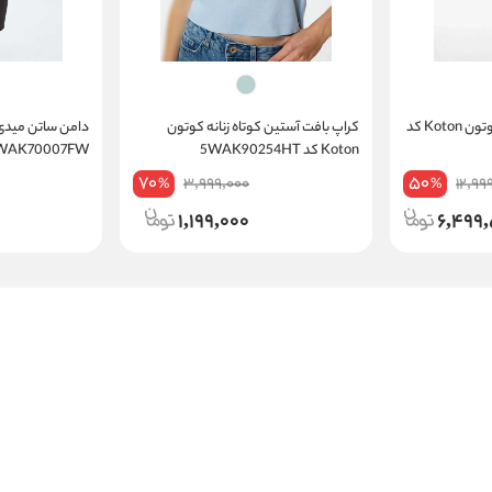
شومیز آستین بلند زنانه کوتون Koton کد
کراپ بافت آستین کوتاه زنانه کوتون
Koton کد 5WAK90254HT
5WAK70007FW
70
50
3,999,000
12,99
%
%
1,199,000
6,499