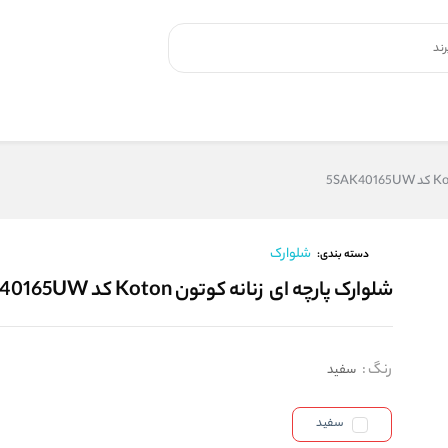
شلوارک
دسته بندی:
شلوارک پارچه ای زنانه کوتون Koton کد 5SAK40165UW
رنگ
:
سفید
سفید