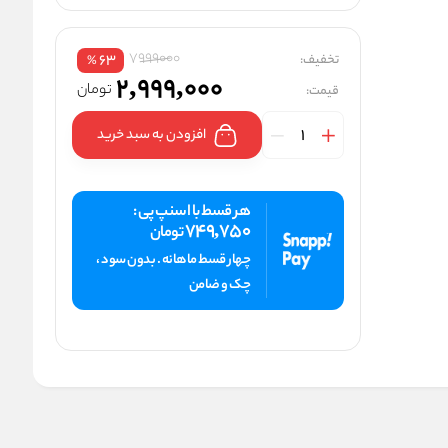
7999000
تخفیف:
63
%
2,999,000
تومان
قیمت:
افزودن به سبد خرید
هر قسط با اسنپ پی :
749,750
تومان
چهار قسط ماهانه . بدون سود ،
چک و ضامن