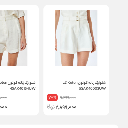
شلوارک زنانه کوتون Koton کد
4SAK40154UW
5SAK40003UW
70
,000
9,699,000
%
,000
2,899,000