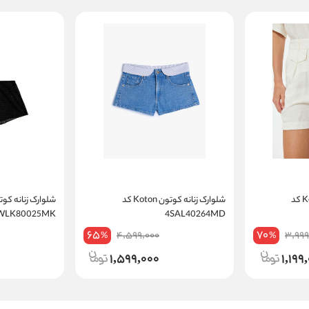
شلوارک زنانه کوتون Koton کد
شلوارک زنانه کوتون Koton کد
6WLK80025MK
4SAL40264MD
65
70
4,599,000
3,999
%
%
1,599,000
1,199