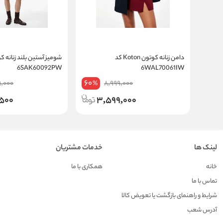
دامن زنانه کوتون Koton کد
6SAK60092PW
6WAL70061IW
60
9,000
8,999,000
%
,500
3,599,000
لینک ها
خدمات مشتریان
خانه
همکاری با ما
تماس با ما
شرایط و راهنمای بازگشت یا تعویض کالا
آدرس شعب