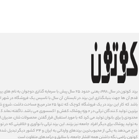
برند کوتون در سال ۱۹۹۸، یعنی حدود ۲۵ سال پیش با سرمایه گذاری دوجوان
قدم آن ها جهت بنیانگذاری این برند در تابستان آن سال با تاسیس یک فروشگاه در شهر است
باشد که کار این برند در یک فروشگاه کوچک که تنها ۲۵ متر م
برترین تولید کنندگان ترکی در حوزه پوشاک، کفش و اکسسوری می باشد. ناگفته نماند ک
محدودی را برای بانوان تولید می کرد که با مورد استفبال قرار گفتن محصولات شان، مدیران
به تولید پوشاک برای دیگر افراد جامعه نیز بزنند. این برند ترکی با نوآوری ‌و خلاقیتی که د
خرج می‌دهد به یکی از محبوب‌ترین برندهای وارداتی
کوتون، راضی نگه داشتن همه اقشار جامعه، با سلایق و درآمدهای متفاوت است