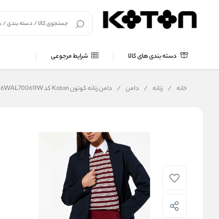
دسته بندی های کالا
شرایط مرجوعی
خانه
/
زنانه
/
دامن
/
دامن زنانه کوتون Koton کد 6WAL70061IW