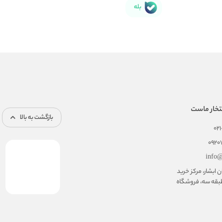
بله
تخار ماست
بازگشت به بالا
02
092
info@
ابشار، مرکز خرید
بقه سه، فروشگاه