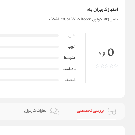
امتیاز کاربران به:
دامن زنانه کوتون Koton کد 6WAL70061IW
عالی
خوب
0
از 5
متوسط
نامناسب
ضعیف
بررسی تخصصی
نظرات کاربران