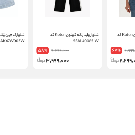
شومیز طرح دار زنانه کوتون Koton کد
شلوار واید زنانه کوتون Koton کد
5SAK47W005W
5SAL40085IW
58
67
9,499,000
6,999
%
%
3,999,000
2,299,