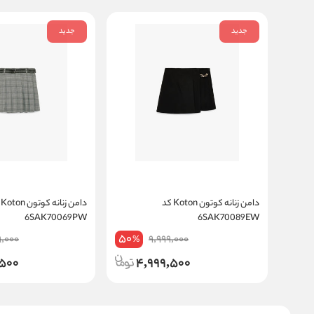
جدید
جدید
دامن زنانه کوتون Koton کد
دام
6SAK70069PW
6SAK70089EW
50
9,000
9,999,000
%
,500
4,999,500