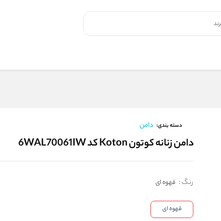
دامن
دسته بندی:
دامن زنانه کوتون Koton کد 6WAL70061IW
رنگ
:
قهوه ای
قهوه ای