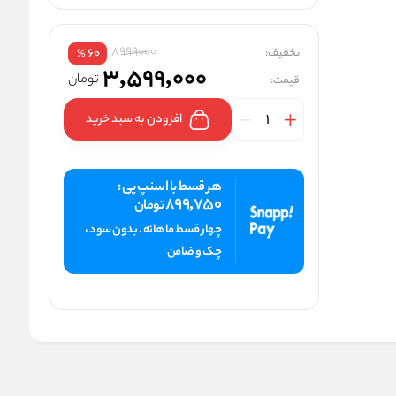
8999000
تخفیف:
60
%
3,599,000
تومان
قیمت:
افزودن به سبد خرید
هر قسط با اسنپ پی :
899,750
تومان
چهار قسط ماهانه . بدون سود ،
چک و ضامن