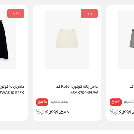
جدید
جدید
ن زنانه کوتون Koton کد
دامن زنانه کوتون Koton کد
6WAK10112EK
6SAK70049UW
50
50
8,999,000
12,99
%
%
4,499,500
6,499