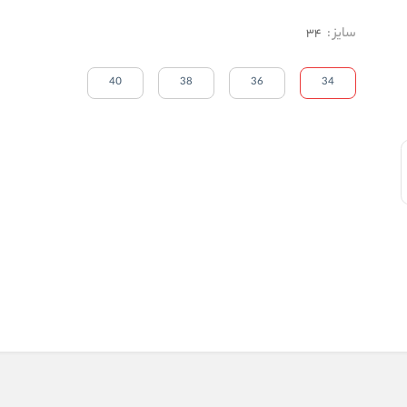
سایز
:
34
40
38
36
34