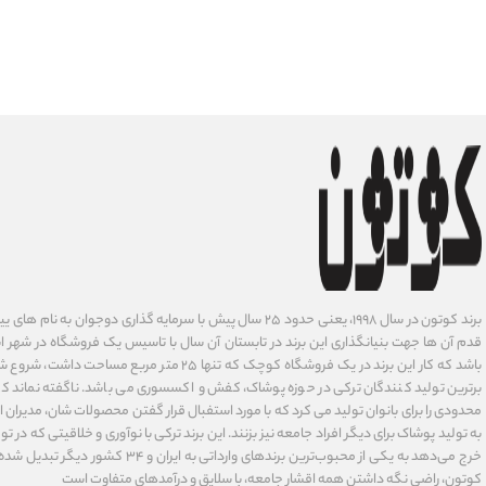
برند کوتون در سال ۱۹۹۸، یعنی حدود ۲۵ سال پیش با سرمایه گذاری دوجوان
قدم آن ها جهت بنیانگذاری این برند در تابستان آن سال با تاسیس یک فروشگاه در شهر است
باشد که کار این برند در یک فروشگاه کوچک که تنها ۲۵ متر م
برترین تولید کنندگان ترکی در حوزه پوشاک، کفش و اکسسوری می باشد. ناگفته نماند ک
محدودی را برای بانوان تولید می کرد که با مورد استفبال قرار گفتن محصولات شان، مدیران
به تولید پوشاک برای دیگر افراد جامعه نیز بزنند. این برند ترکی با نوآوری ‌و خلاقیتی که د
خرج می‌دهد به یکی از محبوب‌ترین برندهای وارداتی
کوتون، راضی نگه داشتن همه اقشار جامعه، با سلایق و درآمدهای متفاوت است