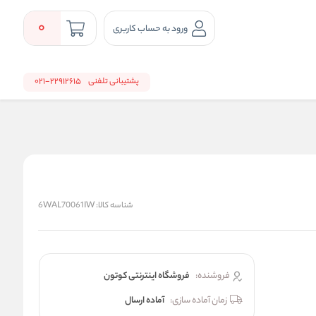
0
ورود به حساب کاربری
پشتیبانی تلفنی
22912615-021
شناسه کالا:
6WAL70061IW
فروشنده:
فروشگاه اینترنتی کوتون
زمان آماده سازی:
آماده ارسال