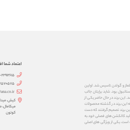
اعتماد شما اف
1-22912615
07570575
 به نام های ییلماز و گولدن تاسیس شد. اولین
انبول بود. شاید برایتان جالب
ana.co.ir
ربع مساحت داشت، شروع شد. این برند در حال حاضر یکی از
کیش، میدان 
ه این برند در گذشته محصولات
میکامال، ط
 این برند تصمیم گرفتند که دست
کوتون
ر تولید کالکشن های فصلی خود به
 به ایران و ۳۴ کشور دیگر تبدیل شده‌ است. یکی از ویژگی های اصلی