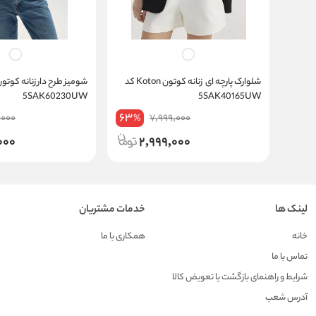
شلوارک پارچه ای زنانه کوتون Koton کد
5SAK60230UW
5SAK40165UW
63
,000
7,999,000
%
000
2,999,000
لینک ها
خدمات مشتریان
خانه
همکاری با ما
تماس با ما
شرایط و راهنمای بازگشت یا تعویض کالا
آدرس شعب