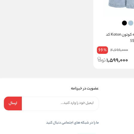
شلوارک جین زنانه کوتون Koton کد
66
4,699,000
%
1,599,000
عضویت در خبرنامه
ارسال
ما را در شبکه های اجتماعی دنبال کنید