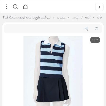
خانه
/
زنانه
/
لباس
/
تیشرت
/
تی شرت طرح دار زنانه کوتون Koton کد 5SAK30017HT
1
/
3