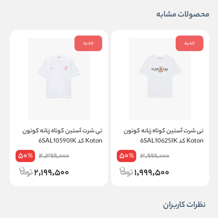
محصولات مشابه
جدید
جدید
تی شرت آستین کوتاه زنانه کوتون
تی شرت آستین کوتاه زنانه کوتون
ت
Koton کد 6SAL10625IK
Koton کد 6SAL10590IK
on
50
50
4,399,000
3,999,000
%
%
2,199,500
1,999,500
نظرات کاربران