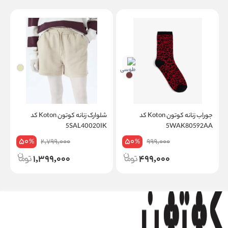
جوراب زنانه کوتون Koton کد
شلوارک زنانه کوتون Koton کد
K
5SAL40020IK
5WAK80592AA
50
50
2,799,000
999,000
%
%
1,399,000
499,000