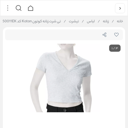
خانه
/
زنانه
/
لباس
/
تیشرت
/
تی شرت زنانه کوتون Koton کد 5SAK50011EK
1
/
3