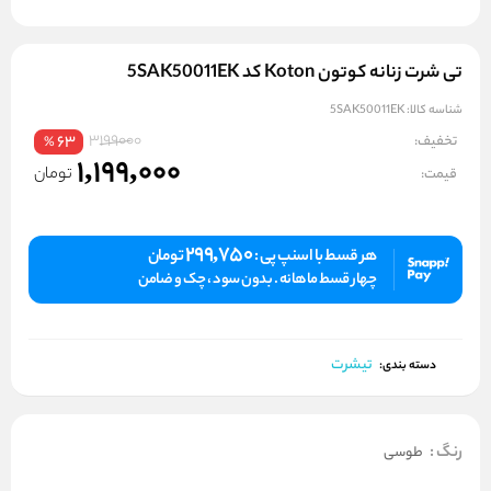
تی شرت زنانه کوتون Koton کد 5SAK50011EK
شناسه کالا:
5SAK50011EK
3199000
تخفیف:
63
%
1,199,000
تومان
قیمت:
299,750
هر قسط با اسنپ پی :
تومان
چهار قسط ماهانه . بدون سود ، چک و ضامن
تیشرت
دسته بندی:
رنگ
:
طوسی