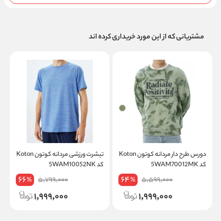
مشتریانی که از این مورد خریداری کرده اند
دورس طرح دار مردانه کوتون Koton
تیشرت ورزشی مردانه کوتون Koton
کد 5WAM70012MK
کد 5WAM10052NK
K
66
64
5,799,000
5,599,000
%
%
1,999,000
1,999,000