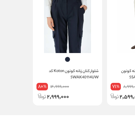
تان مام استایل زنانه کوتون
شلوار کتان زنانه کوتون Koton کد
5WAK40114UW
80
71
14,999,000
8,999,
%
%
2,999,000
2,599,