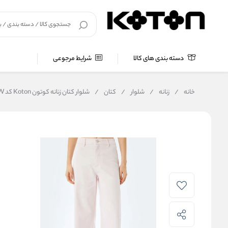
دسته بندی های کالا
شرایط مرجوعی
خانه
/
زنانه
/
شلوار
/
کتان
/
شلوار کتان زنانه کوتون Koton کد 5SAL40007MW