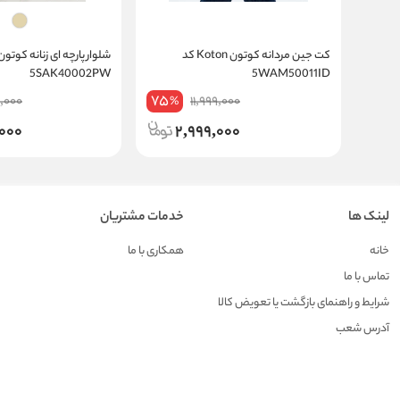
کت جین مردانه کوتون Koton کد
5SAK40002PW
5WAM50011ID
75
,000
11,999,000
%
,000
2,999,000
لینک ها
خدمات مشتریان
خانه
همکاری با ما
تماس با ما
شرایط و راهنمای بازگشت یا تعویض کالا
آدرس شعب