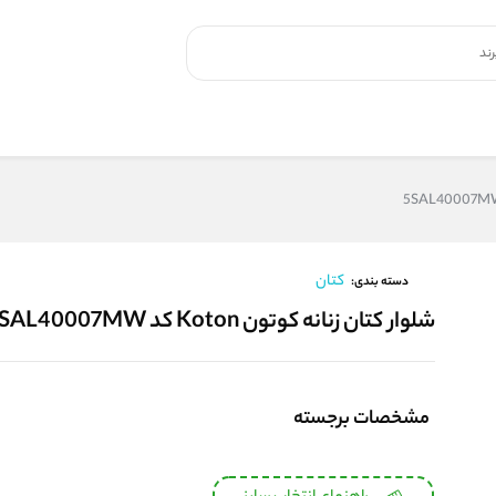
کتان
دسته بندی:
شلوار کتان زنانه کوتون Koton کد 5SAL40007MW
مشخصات برجسته