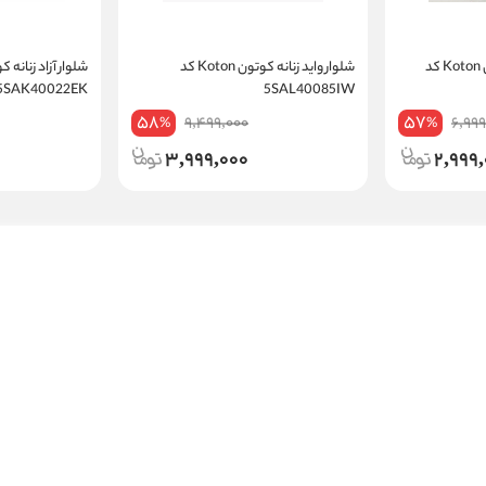
شلوار پارچه ای زنانه کوتون Koton کد
شلوار واید زنانه کوتون Koton کد
5SAK40022EK
5SAL40085IW
58
57
9,499,000
6,999
%
%
3,999,000
2,999