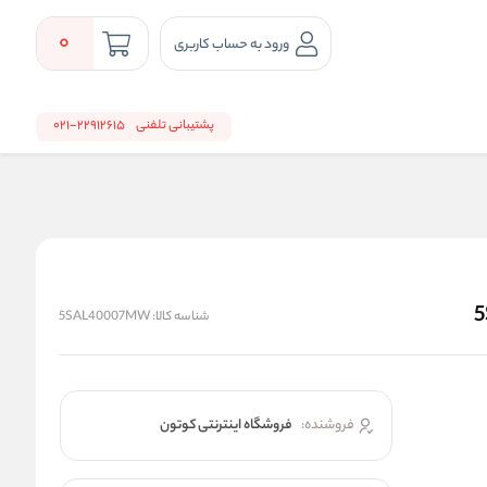
0
ورود به حساب کاربری
پشتیبانی تلفنی
22912615-021
شناسه کالا:
5SAL40007MW
فروشنده:
فروشگاه اینترنتی کوتون