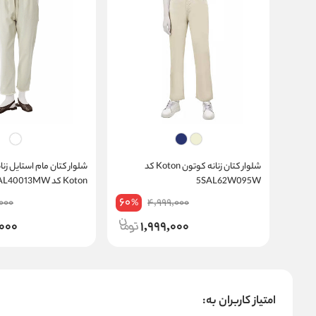
شلوار کتان زنانه کوتون Koton کد
شلوار ک
5SAL62W095W
Koton کد 5SAL40013MW
60
000
4,999,000
%
000
1,999,000
امتیاز کاربران به: