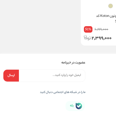
شلوار آزاد زنانه کوتون Koton کد
61
6,199,000
%
2,399,000
عضویت در خبرنامه
ارسال
ما را در شبکه های اجتماعی دنبال کنید
بله