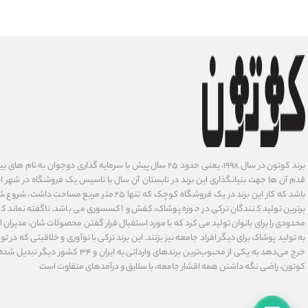
برند کوتون در سال ۱۹۹۸، یعنی حدود ۲۵ سال پیش با سرمایه گذاری دوجوان
قدم آن ها جهت بنیانگذاری این برند در تابستان آن سال با تاسیس یک فروشگاه در شهر است
باشد که کار این برند در یک فروشگاه کوچک که تنها ۲۵ متر م
برترین تولید کنندگان ترکی در حوزه پوشاک، کفش و اکسسوری می باشد. ناگفته نماند ک
محدودی را برای بانوان تولید می کرد که با مورد استفبال قرار گفتن محصولات شان، مدیران
به تولید پوشاک برای دیگر افراد جامعه نیز بزنند. این برند ترکی با نوآوری ‌و خلاقیتی که د
خرج می‌دهد به یکی از محبوب‌ترین برندهای وارداتی
کوتون، راضی نگه داشتن همه اقشار جامعه، با سلایق و درآمدهای متفاوت است