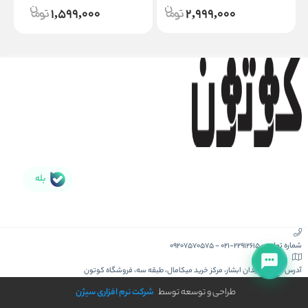
1,599,000
2,999,000
بله
شماره تماس :
021-22912615
-
09207570575
آدرس :
کیش، میدان ابشار، مرکز خرید میکامال، طبقه سه، فروشگاه کوتون
طراحی و توسعه توسط
شرکت نرم افزاری سیژن