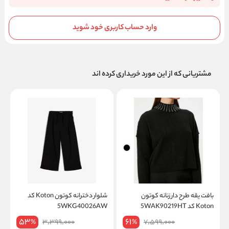
وارد حساب کاربری خود شوید
مشتریانی که از این مورد خریداری کرده اند
بافت یقه طرح دار زنانه کوتون
شلوار دخترانه کوتون Koton کد
Koton کد 5WAK90219HT
5WKG40026AW
W
53
61
3,399,000
7,599,000
%
%