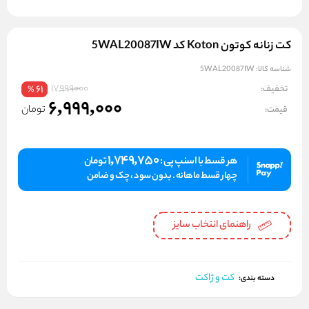
کت زنانه کوتون Koton کد 5WAL20087IW
شناسه کالا:
5WAL20087IW
17999000
تخفیف:
61
%
6,999,000
تومان
قیمت:
1,749,750
هر قسط با اسنپ پی :
تومان
چهار قسط ماهانه . بدون سود ، چک و ضامن
راهنمای انتخاب سایز
کت و ژاکت
دسته بندی: