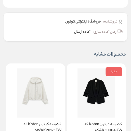
فروشنده:
فروشگاه اینترنتی کوتون
زمان آماده سازی:
آماده ارسال
محصولات مشابه
جدید
کت زنانه کوتون Koton کد
کت زنانه کوتون Koton کد
W
6WAK20175EW
6SAK50004UW