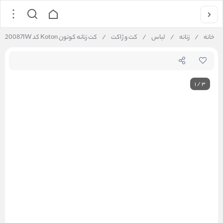
خانه
/
زنانه
/
لباس
/
کت و ژاکت
/
کت زنانه کوتون Koton کد 5WAL20087IW
1
/
3