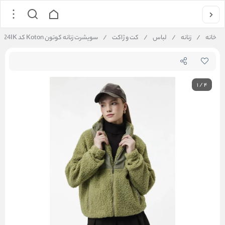
خانه
/
زنانه
/
لباس
/
کت و ژاکت
/
سویشرت زنانه کوتون Koton کد 6WMG60024IK
1
/
4