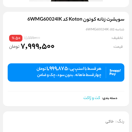
سویشرت زنانه کوتون Koton کد 6WMG60024IK
شناسه کالا:
6WMG60024IK
15999000
تخفیف:
50
%
7,999,500
تومان
قیمت:
1,999,875
هر قسط با اسنپ پی :
تومان
چهار قسط ماهانه . بدون سود ، چک و ضامن
کت و ژاکت
دسته بندی:
رنگ
:
خاکی