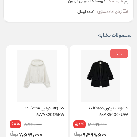
فروشنده:
فروشگاه اینترنتی کوتون
زمان آماده سازی:
آماده ارسال
محصولات مشابه
جدید
کت زنانه کوتون Koton کد
کت زنانه کوتون Koton کد
W
6WAK20175EW
6SAK50004UW
60
50
18,999,000
18,999,000
%
%
7,599,000
9,499,500