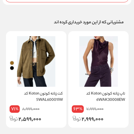
مشتریانی که از این مورد خریداری کرده اند
تاپ زنانه کوتون Koton کد
کت زنانه کوتون Koton کد
W
5WAL60001IW
6WAK30008EW
71
63
8,999,000
7,999,000
%
%
2,599,000
2,999,000