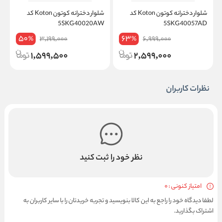
شلوار دخترانه کوتون Koton کد
شلوار دخترانه کوتون Koton کد
D
5SKG40020AW
5SKG40057AD
50
63
3,199,000
6,999,000
%
%
1,599,500
2,599,000
نظرات کاربران
نظر خود را ثبت کنید
امتیاز کنونی : 0
لطفا دیدگاه خود را راجع به این کالا بنویسید و تجربه خریدتان را با سایر کاربران به
اشتراک بگذارید.