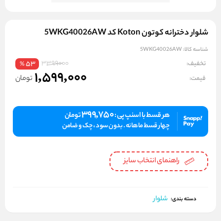
شلوار دخترانه کوتون Koton کد 5WKG40026AW
شناسه کالا:
5WKG40026AW
3399000
تخفیف:
53
%
1,599,000
تومان
قیمت:
399,750
هر قسط با اسنپ پی :
تومان
چهار قسط ماهانه . بدون سود ، چک و ضامن
راهنمای انتخاب سایز
شلوار
دسته بندی: