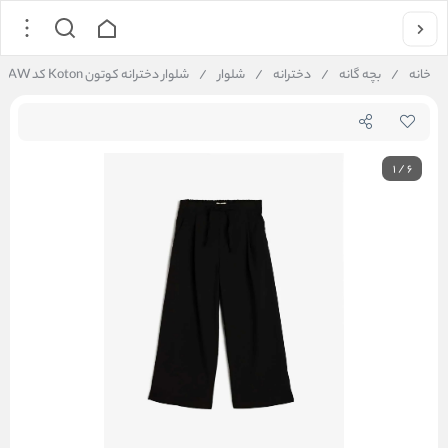
خانه
/
بچه گانه
/
دخترانه
/
شلوار
/
شلوار دخترانه کوتون Koton کد 5WKG40026AW
1
/
6