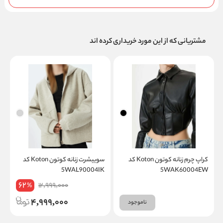
مشتریانی که از این مورد خریداری کرده اند
کراپ چرم زنانه کوتون Koton کد
سوییشرت زنانه کوتون Koton کد
ب
5WAK60004EW
5WAL90004IK
on
62
12,999,000
%
4,999,000
ناموجود