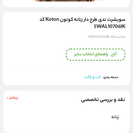
سویشرت تدی طرح دار زنانه کوتون Koton کد
5WAL10706IK
شناسه کالا:
5WAL10706IK
راهنمای انتخاب سایز
کت و ژاکت
دسته بندی:
بیشتر
نقد و بررسی تخصصی
زنانه