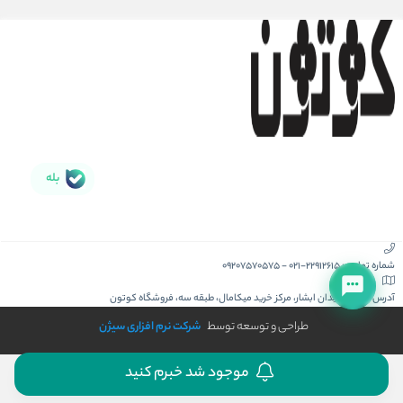
بله
شماره تماس :
021-22912615
-
09207570575
آدرس :
کیش، میدان ابشار، مرکز خرید میکامال، طبقه سه، فروشگاه کوتون
طراحی و توسعه توسط
شرکت نرم افزاری سیژن
موجود شد خبرم کنید