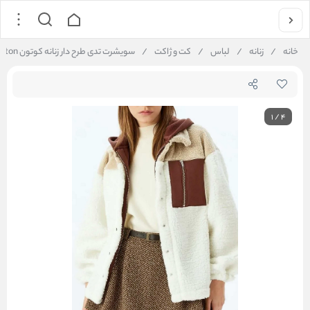
خانه
/
زنانه
/
لباس
/
کت و ژاکت
/
سویشرت تدی طرح دار زنانه کوتون Koton کد 5WAL10706IK
1
/
4