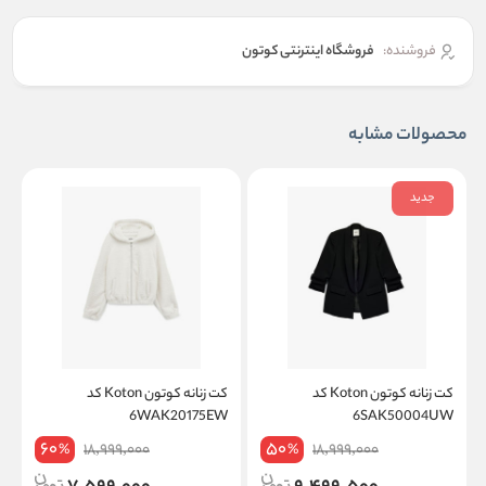
فروشنده:
فروشگاه اینترنتی کوتون
محصولات مشابه
جدید
کت زنانه کوتون Koton کد
کت زنانه کوتون Koton کد
W
6WAK20175EW
6SAK50004UW
60
50
18,999,000
18,999,000
%
%