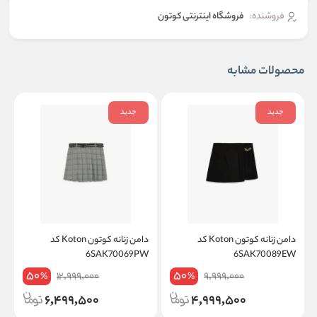
فروشنده:
فروشگاه اینترنتی کوتون
محصولات مشابه
جدید
جدید
دامن زنانه کوتون Koton کد
دامن زنانه کوتون Koton کد
W
6SAK70069PW
6SAK70089EW
50
50
12,999,000
9,999,000
%
%
6,499,500
4,999,500