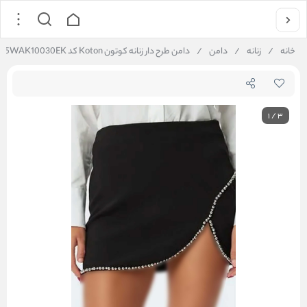
خانه
/
زنانه
/
دامن
/
دامن طرح دار زنانه کوتون Koton کد 5WAK10030EK
1
/
3