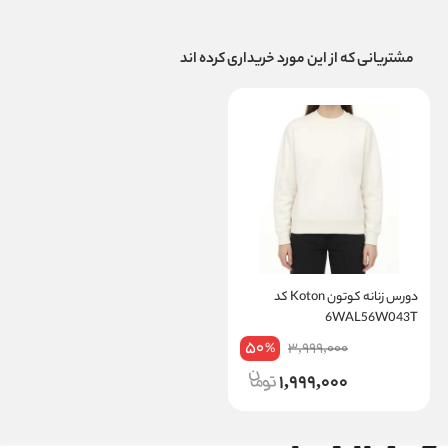
مشتریانی که از این مورد خریداری کرده اند
دورس زنانه کوتون Koton کد
6WAL56W043T
50
3,999,000
%
1,999,000