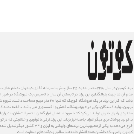
برند کوتون در سال ۱۹۹۸، یعنی حدود ۲۵ سال پیش با سرمایه گذاری دوجوان
قدم آن ها جهت بنیانگذاری این برند در تابستان آن سال با تاسیس یک فروشگاه در شهر است
باشد که کار این برند در یک فروشگاه کوچک که تنها ۲۵ متر م
برترین تولید کنندگان ترکی در حوزه پوشاک، کفش و اکسسوری می باشد. ناگفته نماند ک
محدودی را برای بانوان تولید می کرد که با مورد استفبال قرار گفتن محصولات شان، مدیران
به تولید پوشاک برای دیگر افراد جامعه نیز بزنند. این برند ترکی با نوآوری ‌و خلاقیتی که د
خرج می‌دهد به یکی از محبوب‌ترین برندهای وارداتی
کوتون، راضی نگه داشتن همه اقشار جامعه، با سلایق و درآمدهای متفاوت است