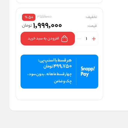
3999000
تخفیف:
50
%
1,999,000
تومان
قیمت:
افزودن به سبد خرید
هر قسط با اسنپ پی :
499,750
تومان
چهار قسط ماهانه . بدون سود ،
چک و ضامن