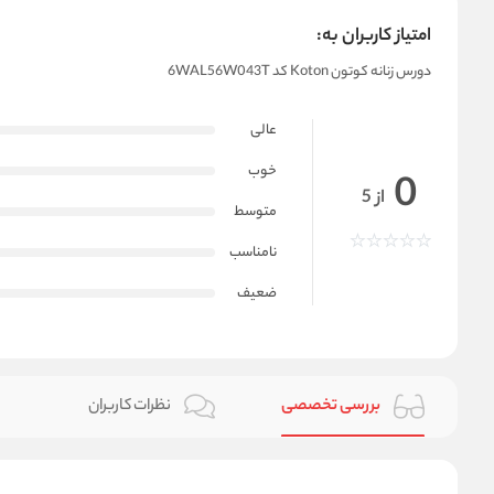
امتیاز کاربران به:
دورس زنانه کوتون Koton کد 6WAL56W043T
عالی
خوب
0
از 5
متوسط
نامناسب
ضعیف
بررسی تخصصی
نظرات کاربران