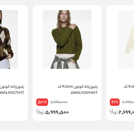
سویشرت زنانه کوتون Koton کد
پلیور زنانه کوتون Koton کد
6WAL90075HT
6WAL90094HT
50
61
11,999,000
6,999,
%
%
5,999,500
2,699,