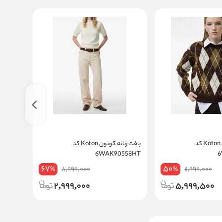
پلیور زنانه کوتون Koton کد
بافت زنانه کوتون Koton کد
0491HT
6WAK90558HT
67
50
8,999,000
11,999,000
%
%
2,999,000
5,999,500