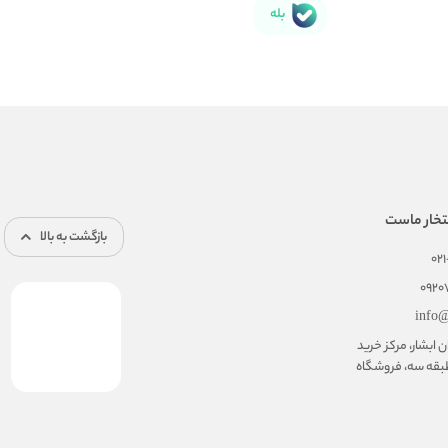
بله
تخار ماست
بازگشت به بالا
02
092
info@
ابشار، مرکز خرید
بقه سه، فروشگاه