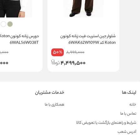
شلوار جین استریت فیت زنانه کوتون
Koton کد 6WAK62W109W
6WAL56W038T
50
9,000
8,999,000
%
,000
4,499,500
لینک ها
خدمات مشتریان
خانه
همکاری با ما
تماس با ما
شرایط و راهنمای بازگشت یا تعویض کالا
آدرس شعب