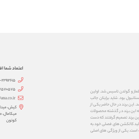
اعتماد شما اف
1-22912615
07570575
 به نام های ییلماز و گولدن تاسیس شد. اولین
انبول بود. شاید برایتان جالب
ana.co.ir
ربع مساحت داشت، شروع شد. این برند در حال حاضر یکی از
کیش، میدان 
ه این برند در گذشته محصولات
میکامال، ط
 این برند تصمیم گرفتند که دست
کوتون
ر تولید کالکشن های فصلی خود به
 به ایران و ۳۴ کشور دیگر تبدیل شده‌ است. یکی از ویژگی های اصلی