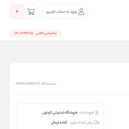
0
ورود به حساب کاربری
پشتیبانی تلفنی
22912615-021
شناسه کالا:
6WAL56W043T
فروشنده:
فروشگاه اینترنتی کوتون
زمان آماده سازی:
آماده ارسال