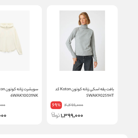
بافت یقه اسکی زنانه کوتون Koton کد
6WAK10031NK
5WAK90251HT
69
000
4,499,000
%
000
1,399,000