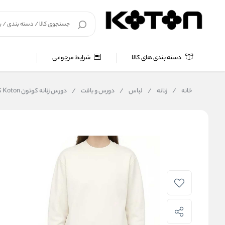
دسته بندی های کالا
شرایط مرجوعی
خانه
/
زنانه
/
لباس
/
دورس و بافت
/
دورس زنانه کوتون Koton کد 6WAL56W043T