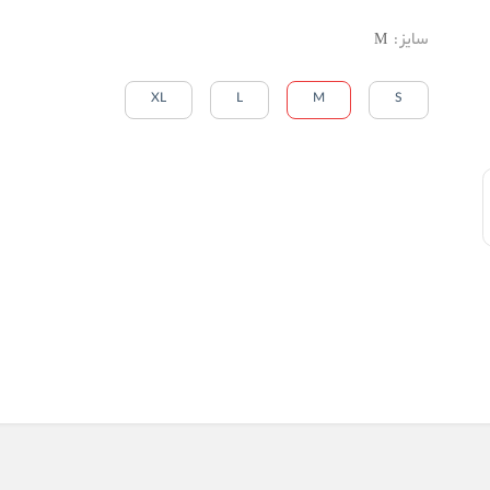
سایز
:
M
XL
L
M
S