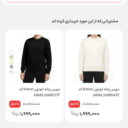
مشتریانی که از این مورد خریداری کرده اند
+ 2
دورس زنانه کوتون Koton کد
دورس زنانه کوتون Koton کد
T
6WAL56W037T
6WAL56W043T
50
50
3,999,000
3,999,000
%
%
1,999,000
1,999,000