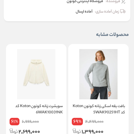
فروشنده:
فروشگاه اینترنتی کوتون
زمان آماده سازی:
آماده ارسال
محصولات مشابه
بافت یقه اسکی زنانه کوتون Koton
سویشرت زنانه کوتون Koton کد
کد 5WAK90251HT
6WAK10031NK
T
61
69
6,999,000
4,499,000
%
%
2,699,000
1,399,000