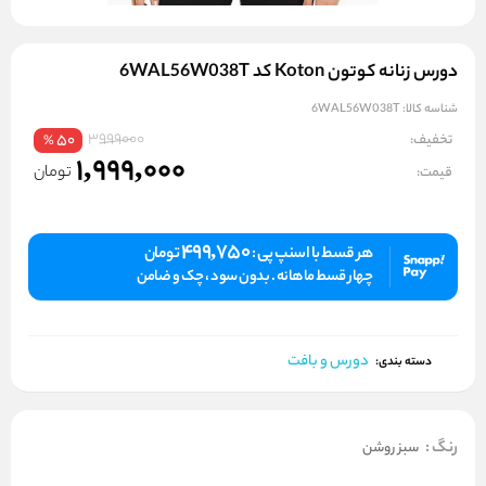
دورس زنانه کوتون Koton کد 6WAL56W038T
شناسه کالا:
6WAL56W038T
3999000
تخفیف:
50
%
1,999,000
تومان
قیمت:
499,750
هر قسط با اسنپ پی :
تومان
چهار قسط ماهانه . بدون سود ، چک و ضامن
دورس و بافت
دسته بندی:
رنگ
:
سبز روشن