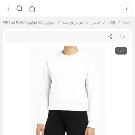
خانه
/
زنانه
/
لباس
/
دورس و بافت
/
دورس زنانه کوتون Koton کد 6WAL56W038T
1
/
2