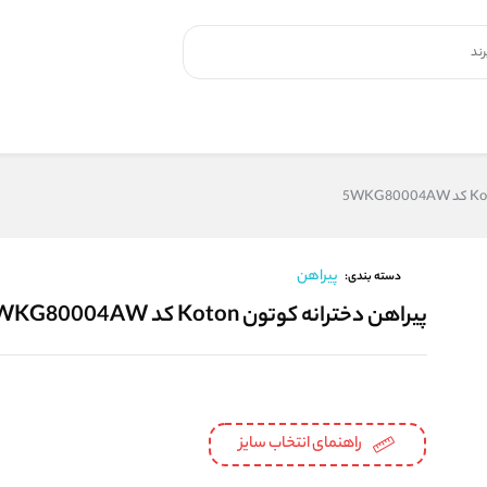
پیراهن
دسته بندی:
پیراهن دخترانه کوتون Koton کد 5WKG80004AW
راهنمای انتخاب سایز