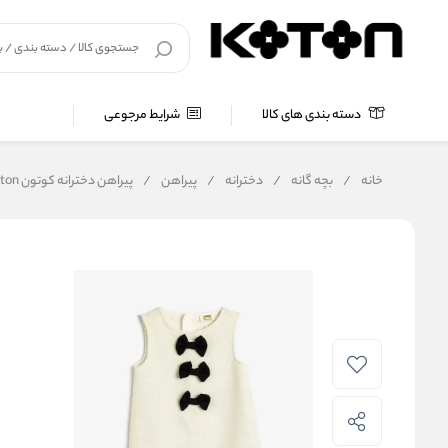
دسته بندی های کالا
شرایط مرجوعی
خانه
/
بچه گانه
/
دخترانه
/
پیراهن
/
پیراهن دخترانه کوتون Koton کد 5WKG80004AW