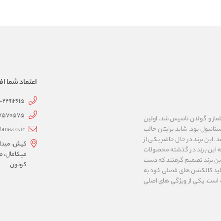
اعتماد شما اف
1-22912615
07570575
 به نام های ییلماز و گولدن تاسیس شد. اولین
انبول بود. شاید برایتان جالب
ana.co.ir
ربع مساحت داشت، شروع شد. این برند در حال حاضر یکی از
کیش، میدان 
ه این برند در گذشته محصولات
میکامال، ط
 این برند تصمیم گرفتند که دست
کوتون
ر تولید کالکشن های فصلی خود به
 به ایران و ۳۴ کشور دیگر تبدیل شده‌ است. یکی از ویژگی های اصلی