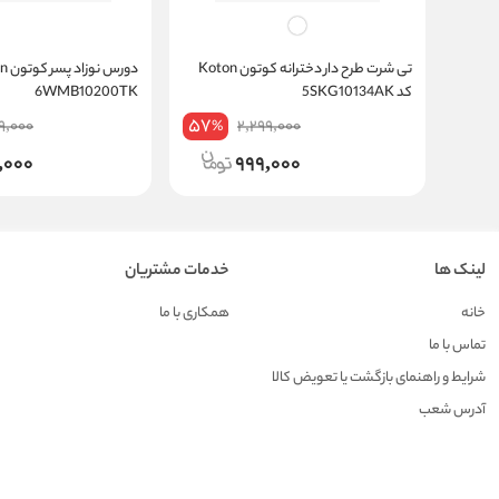
تی شرت طرح دار دخترانه کوتون Koton
کد 5SKG10134AK
6WMB10200TK
57
9,000
2,299,000
%
,000
999,000
لینک ها
خدمات مشتریان
خانه
همکاری با ما
تماس با ما
شرایط و راهنمای بازگشت یا تعویض کالا
آدرس شعب