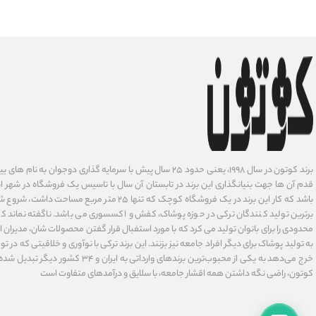
برند کوتون در سال ۱۹۹۸، یعنی حدود ۲۵ سال پیش با سرمایه گذاری دوجوان
قدم آن ها جهت بنیانگذاری این برند در تابستان آن سال با تاسیس یک فروشگاه در شهر است
باشد که کار این برند در یک فروشگاه کوچک که تنها ۲۵ متر م
برترین تولید کنندگان ترکی در حوزه پوشاک، کفش و اکسسوری می باشد. ناگفته نماند ک
محدودی را برای بانوان تولید می کرد که با مورد استفبال قرار گفتن محصولات شان، مدیران
به تولید پوشاک برای دیگر افراد جامعه نیز بزنند. این برند ترکی با نوآوری ‌و خلاقیتی که د
خرج می‌دهد به یکی از محبوب‌ترین برندهای وارداتی
کوتون، راضی نگه داشتن همه اقشار جامعه، با سلایق و درآمدهای متفاوت است