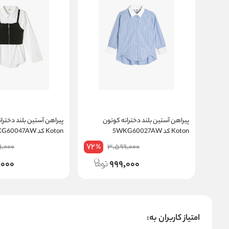
پیراهن آستین بلند دخترانه کوتون
پیراهن آستین بلند دخترا
Koton کد 5WKG60027AW
Koton کد 5WKG60047AW
72
9,000
3,599,000
%
,000
999,000
امتیاز کاربران به: