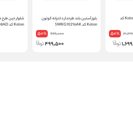
دورس نوزاد پسر کوتون Koton کد
بلوز آستین بلند طرحدار دخترانه کوتون
شلوار جین طرح دا
Koton کد 5WKG10216AK
Koton کد 5SMG40008AD
50
50
999,000
3,39
%
%
499,500
1,699