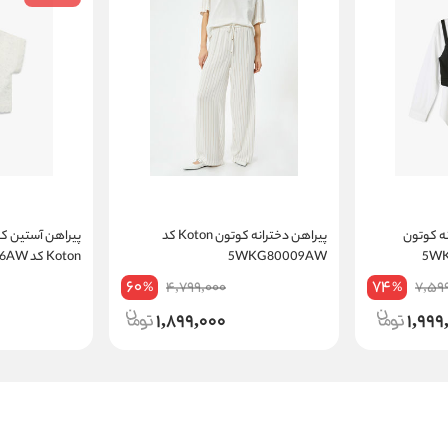
نه کوتون
پیراهن دخترانه کوتون Koton کد
پیراهن آستین کو
5WKG80009AW
Koton کد 6SKG60006AW
60
74
4,799,000
7,59
%
%
1,899,000
1,999