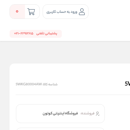
0
ورود به حساب کاربری
پشتیبانی تلفنی
22912615-021
شناسه کالا:
5WKG80004AW
فروشنده:
فروشگاه اینترنتی کوتون