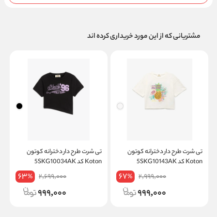
مشتریانی که از این مورد خریداری کرده اند
تی شرت طرح دار دخترانه کوتون
تی شرت طرح دار دخترانه کوتون
Koton کد 5SKG10143AK
Koton کد 5SKG10034AK
K
63
67
2,699,000
2,999,000
%
%
999,000
999,000