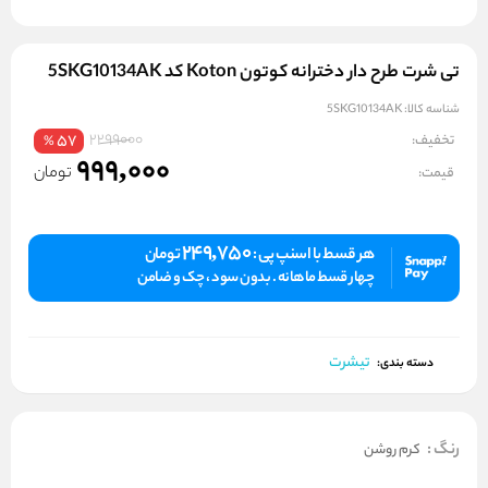
تی شرت طرح دار دخترانه کوتون Koton کد 5SKG10134AK
شناسه کالا:
5SKG10134AK
2299000
تخفیف:
57
%
999,000
تومان
قیمت:
249,750
هر قسط با اسنپ پی :
تومان
چهار قسط ماهانه . بدون سود ، چک و ضامن
تیشرت
دسته بندی:
رنگ
:
کرم روشن