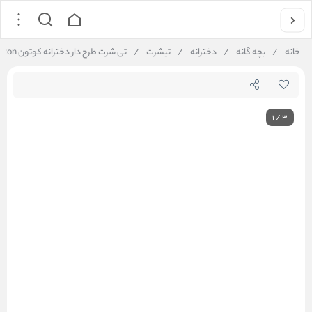
خانه
/
بچه گانه
/
دخترانه
/
تیشرت
/
تی شرت طرح دار دخترانه کوتون Koton کد 5SKG10134AK
1
/
3