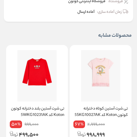
فروشنده:
فروشگاه اینترنتی کوتون
زمان آماده سازی:
آماده ارسال
محصولات مشابه
تی شرت آستین کوتاه دخترانه
تی شرت آستین بلند دخترانه کوتون
ت
کوتون Koton کد 5SKG10027AK
Koton کد 5WKG10231AK
on
50
67
999,000
2,999,000
%
%
499,500
998,999