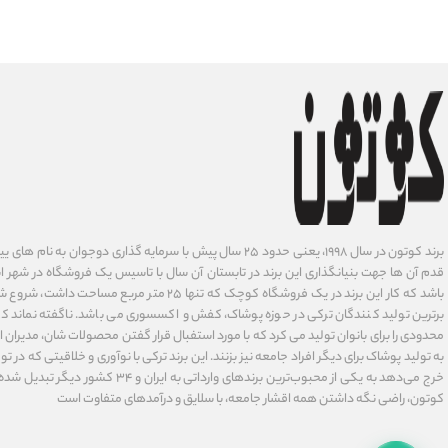
برند کوتون در سال ۱۹۹۸، یعنی حدود ۲۵ سال پیش با سرمایه گذاری دوجوان
قدم آن ها جهت بنیانگذاری این برند در تابستان آن سال با تاسیس یک فروشگاه در شهر است
باشد که کار این برند در یک فروشگاه کوچک که تنها ۲۵ متر م
برترین تولید کنندگان ترکی در حوزه پوشاک، کفش و اکسسوری می باشد. ناگفته نماند ک
محدودی را برای بانوان تولید می کرد که با مورد استفبال قرار گفتن محصولات شان، مدیران
به تولید پوشاک برای دیگر افراد جامعه نیز بزنند. این برند ترکی با نوآوری ‌و خلاقیتی که د
خرج می‌دهد به یکی از محبوب‌ترین برندهای وارداتی
کوتون، راضی نگه داشتن همه اقشار جامعه، با سلایق و درآمدهای متفاوت است