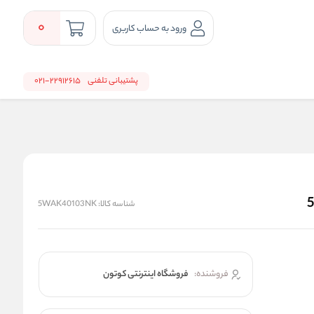
0
ورود به حساب کاربری
پشتیبانی تلفنی
22912615-021
شناسه کالا:
5WAK40103NK
فروشنده:
فروشگاه اینترنتی کوتون