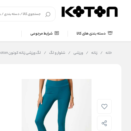
دسته بندی های کالا
شرایط مرجوعی
خانه
/
زنانه
/
ورزشی
/
شلوار و لگ
/
لگ ورزشی زنانه کوتون Koton کد 5WAK40103NK