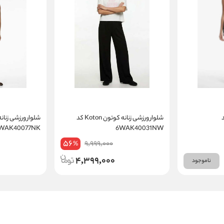
Kot کد
شلوار ورزشی زنانه کوتون Koton کد
6WAK40077NK
6WAK40031NW
56
9,999,000
%
4,399,000
ناموجود