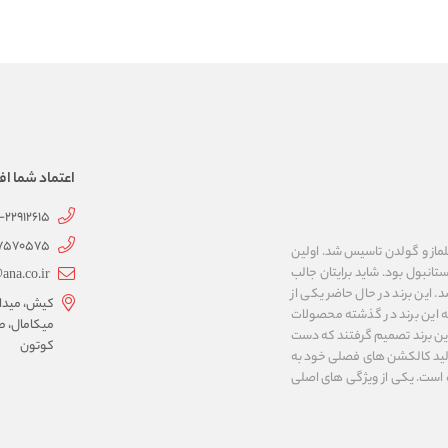
اعتماد شما اف
1-22912615
07570575
 به نام های ییلماز و گولدن تاسیس شد. اولین
انبول بود. شاید برایتان جالب
ana.co.ir
ربع مساحت داشت، شروع شد. این برند در حال حاضر یکی از
کیش، میدان 
ه این برند در گذشته محصولات
میکامال، ط
 این برند تصمیم گرفتند که دست
کوتون
ر تولید کالکشن های فصلی خود به
 به ایران و ۳۴ کشور دیگر تبدیل شده‌ است. یکی از ویژگی های اصلی