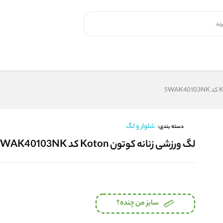
شلوار و لگ
دسته بندی:
لگ ورزشی زنانه کوتون Koton کد 5WAK40103NK
سایز من چنده؟