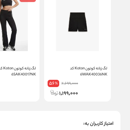
لگ زنانه کوتون Koton کد
لگ زنانه کوتون on
6SAK40017NK
6WAK40036NK
56
2,699,000
%
1,199,000
امتیاز کاربران به: