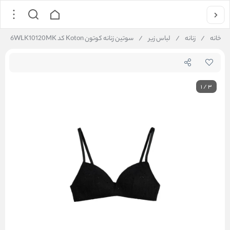
خانه
/
زنانه
/
لباس زیر
/
سوتین زنانه کوتون Koton کد 6WLK10120MK
1
/
3