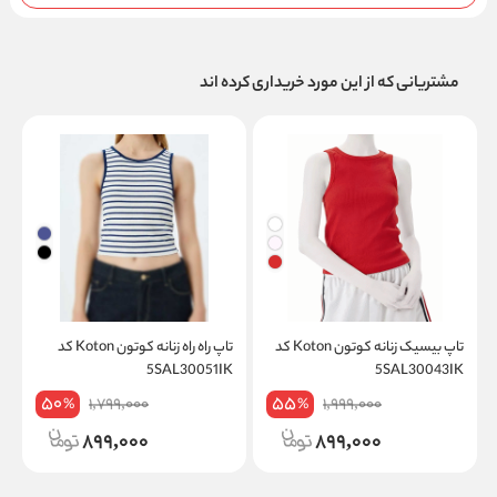
مشتریانی که از این مورد خریداری کرده اند
تاپ بیسیک زنانه کوتون Koton کد
تاپ راه راه زنانه کوتون Koton کد
A
5SAL30051IK
5SAL30043IK
50
55
1,799,000
1,999,000
%
%
899,000
899,000