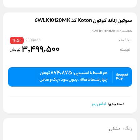
سوتین زنانه کوتون Koton کد 6WLK10120MK
شناسه کالا:
6WLK10120MK
6999000
تخفیف:
50
%
3,499,500
تومان
قیمت:
874,875
هر قسط با اسنپ پی :
تومان
چهار قسط ماهانه . بدون سود ، چک و ضامن
لباس زیر
دسته بندی:
رنگ
:
مشکی