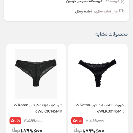
فروشنده:
فروشگاه اینترنتی کوتون
زمان آماده سازی:
آماده ارسال
محصولات مشابه
شورت زنانه زنانه کوتون Koton کد
شورت زنانه زنانه کوتون Koton کد
ش
6WLK30146MK
6WLK30145MK
on
50
50
3,599,000
3,599,000
%
%
1,799,500
1,799,500