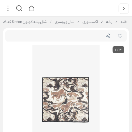
خانه
/
زنانه
/
اکسسوری
/
شال و روسری
/
شال زنانه کوتون Koton کد 6WAK50288AA
1
/
3