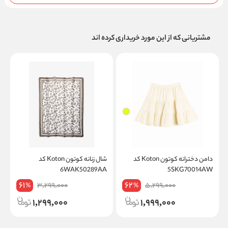
مشتریانی که از این مورد خریداری کرده اند
دامن دخترانه کوتون Koton کد
شال زنانه کوتون Koton کد
1
6WAK50289AA
5SKG70014AW
61
62
3,299,000
5,299,000
%
%
1,299,000
1,999,000