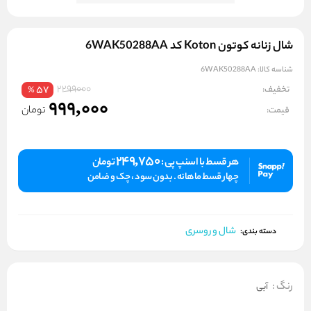
شال زنانه کوتون Koton کد 6WAK50288AA
شناسه کالا:
6WAK50288AA
2299000
تخفیف:
57
%
999,000
تومان
قیمت:
249,750
هر قسط با اسنپ پی :
تومان
چهار قسط ماهانه . بدون سود ، چک و ضامن
شال و روسری
دسته بندی:
رنگ
:
آبی