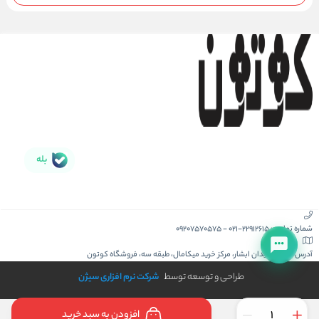
بله
شماره تماس :
021-22912615
-
09207570575
آدرس :
کیش، میدان ابشار، مرکز خرید میکامال، طبقه سه، فروشگاه کوتون
طراحی و توسعه توسط
شرکت نرم افزاری سیژن
افزودن به سبد خرید