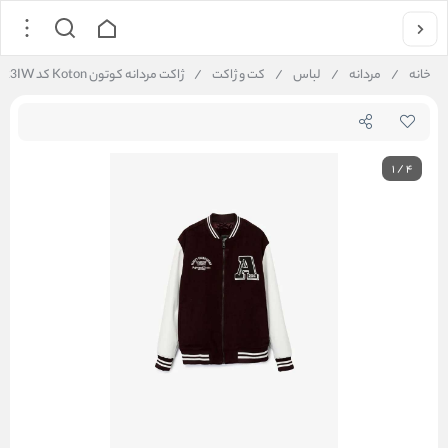
خانه
/
مردانه
/
لباس
/
کت و ژاکت
/
ژاکت مردانه کوتون Koton کد 6WAM20023IW
1
/
4