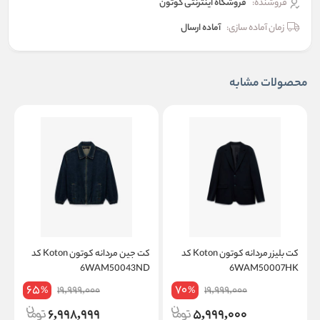
فروشنده:
فروشگاه اینترنتی کوتون
زمان آماده سازی:
آماده ارسال
محصولات مشابه
کت بلیزر مردانه کوتون Koton کد
کت جین مردانه کوتون Koton کد
D
6WAM50043ND
6WAM50007HK
65
70
19,999,000
19,999,000
%
%
6,998,999
5,999,000