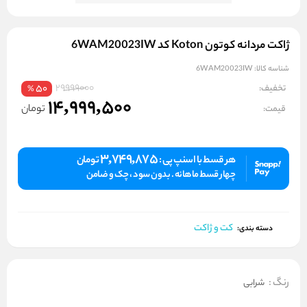
ژاکت مردانه کوتون Koton کد 6WAM20023IW
شناسه کالا:
6WAM20023IW
29999000
تخفیف:
50
%
14,999,500
تومان
قیمت:
3,749,875
هر قسط با اسنپ پی :
تومان
چهار قسط ماهانه . بدون سود ، چک و ضامن
کت و ژاکت
دسته بندی:
رنگ
:
شرابی