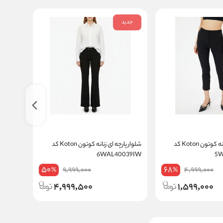
جدید
جدید
شلوار پارچه ای زنانه کوتون Koton کد
شلوار پارچه ای زنانه کوتون Koton کد
0012EK
6WAL40039IW
5
50
68
9,999,000
4,999,000
%
%
4,999,500
1,599,000