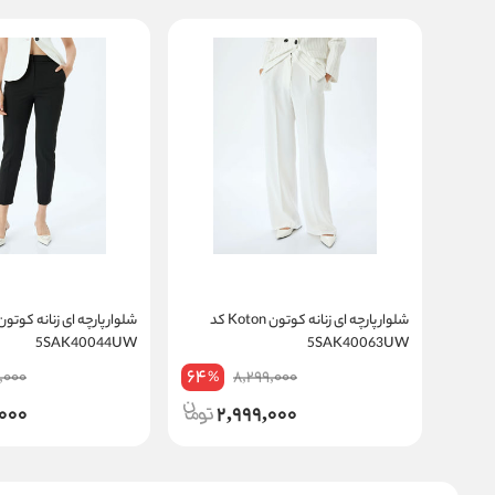
شلوار پارچه ای زنانه کوتون Koton کد
5SAK40044UW
5SAK40063UW
64
,000
8,299,000
%
000
2,999,000