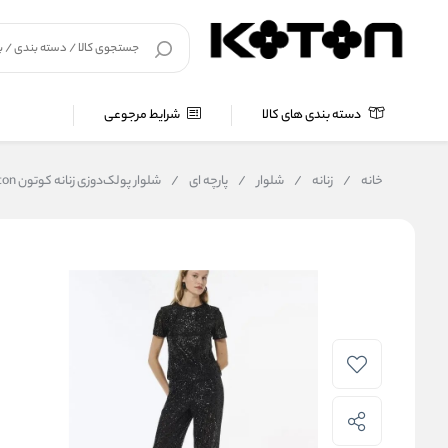
دسته بندی های کالا
شرایط مرجوعی
خانه
/
زنانه
/
شلوار
/
پارچه ای
/
شلوار پولک‌دوزی زنانه کوتون Koton کد 6WAK40001FK