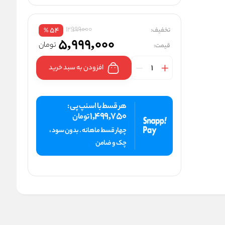
12999000
تخفیف:
54
%
5,999,000
تومان
قیمت:
افزودن به سبد خرید
هر قسط با اسنپ پی :
1,499,750
تومان
چهار قسط ماهانه . بدون سود ،
چک و ضامن