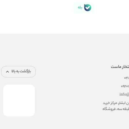
بله
تخار ماست
بازگشت به بالا
02
092
info@
ابشار، مرکز خرید
بقه سه، فروشگاه