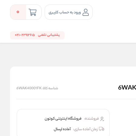
0
ورود به حساب کاربری
پشتیبانی تلفنی
22912615-021
شناسه کالا:
6WAK40001FK
فروشنده:
فروشگاه اینترنتی کوتون
زمان آماده سازی:
آماده ارسال