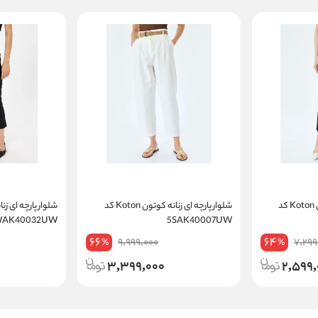
شلوار پارچه ای زنانه کوتون Koton کد
شلوار پارچه ای زنانه کوتون Koton کد
WAK40032UW
5SAK40007UW
66
64
9,999,000
7,299
%
%
3,399,000
2,599,