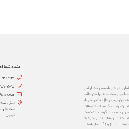
اعتماد شما اف
1-22912615
07570575
 به نام های ییلماز و گولدن تاسیس شد. اولین
انبول بود. شاید برایتان جالب
ana.co.ir
ربع مساحت داشت، شروع شد. این برند در حال حاضر یکی از
کیش، میدان 
ه این برند در گذشته محصولات
میکامال، ط
 این برند تصمیم گرفتند که دست
کوتون
ر تولید کالکشن های فصلی خود به
 به ایران و ۳۴ کشور دیگر تبدیل شده‌ است. یکی از ویژگی های اصلی