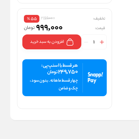
2199000
تخفیف:
55
%
999,000
تومان
قیمت:
افزودن به سبد خرید
هر قسط با اسنپ پی :
249,750
تومان
چهار قسط ماهانه . بدون سود ،
چک و ضامن