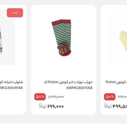
جدید
جوراب ساق کوتاه دخترانه کوتون Koton
جوراب نوزاد دختر کوتون Koton کد
6WKG40049AK
6WMG80011AA
50
50
1,399,000
999,0
%
%
699,000
499,5