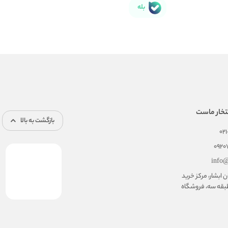
بله
تخار ماست
بازگشت به بالا
02
092
info@
ابشار، مرکز خرید
بقه سه، فروشگاه