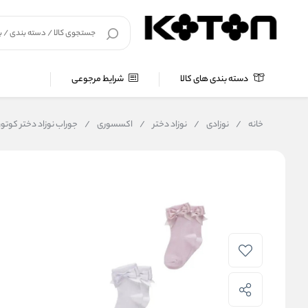
دسته بندی های کالا
شرایط مرجوعی
خانه
/
نوزادی
/
نوزاد دختر
/
اکسسوری
/
جوراب نوزاد دختر کوتون Koton کد G80002AA