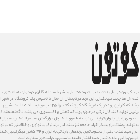
برند کوتون در سال ۱۹۹۸، یعنی حدود ۲۵ سال پیش با سرمایه گذاری دوجوان
قدم آن ها جهت بنیانگذاری این برند در تابستان آن سال با تاسیس یک فروشگاه در شهر است
باشد که کار این برند در یک فروشگاه کوچک که تنها ۲۵ متر م
برترین تولید کنندگان ترکی در حوزه پوشاک، کفش و اکسسوری می باشد. ناگفته نماند ک
محدودی را برای بانوان تولید می کرد که با مورد استفبال قرار گفتن محصولات شان، مدیران
به تولید پوشاک برای دیگر افراد جامعه نیز بزنند. این برند ترکی با نوآوری ‌و خلاقیتی که د
خرج می‌دهد به یکی از محبوب‌ترین برندهای وارداتی
کوتون، راضی نگه داشتن همه اقشار جامعه، با سلایق و درآمدهای متفاوت است