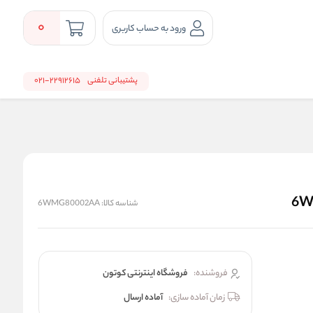
0
ورود به حساب کاربری
پشتیبانی تلفنی
22912615-021
شناسه کالا:
6WMG80002AA
فروشنده:
فروشگاه اینترنتی کوتون
زمان آماده سازی:
آماده ارسال