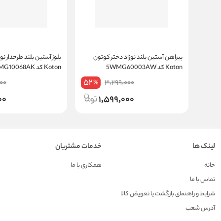
پیراهن آستین بلند نوزاد دختر کوتون
بلوز آستین بلند طرحدار نو
Koton کد 5WMG60003AW
Koton کد 5WMG10068AK
52
00
3,299,000
%
00
1,599,000
لینک ها
خدمات مشتریان
خانه
همکاری با ما
تماس با ما
شرایط و راهنمای بازگشت یا تعویض کالا
آدرس شعب