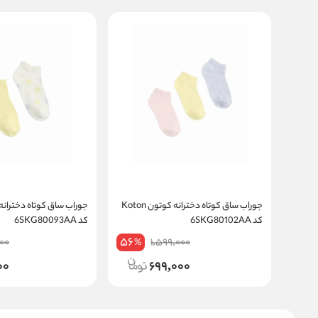
جوراب ساق کوتاه دخترانه کوتون Koton
کد 6SKG80102AA
کد 6SKG80093AA
56
00
1,599,000
%
00
699,000