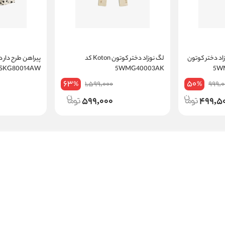
زاد دختر کوتون
لگ نوزاد دختر کوتون Koton کد
5SKG80014AW
5WMG40003AK
63
50
1,599,000
999,0
%
%
599,000
499,5