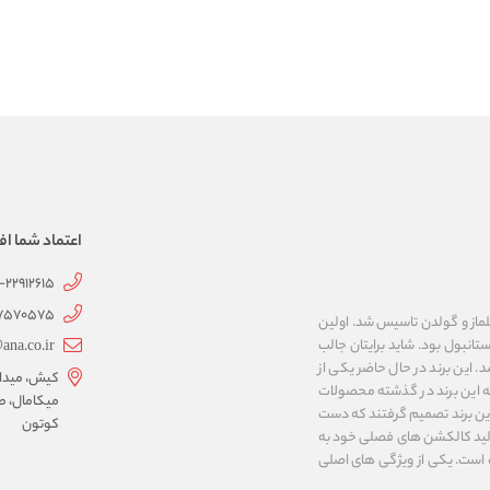
اعتماد شما اف
1-22912615
07570575
 به نام های ییلماز و گولدن تاسیس شد. اولین
انبول بود. شاید برایتان جالب
ana.co.ir
ربع مساحت داشت، شروع شد. این برند در حال حاضر یکی از
کیش، میدان 
ه این برند در گذشته محصولات
میکامال، ط
 این برند تصمیم گرفتند که دست
کوتون
ر تولید کالکشن های فصلی خود به
 به ایران و ۳۴ کشور دیگر تبدیل شده‌ است. یکی از ویژگی های اصلی