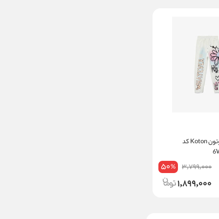
شلوار دخترانه کوتون Koton کد
50
3,799,000
%
1,899,000