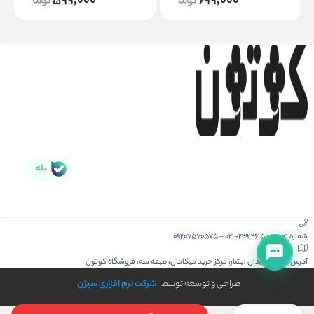
599,000
699,000
بله
شماره تماس :
021-22912615
-
09207570575
آدرس :
کیش، میدان ابشار، مرکز خرید میکامال، طبقه سه، فروشگاه کوتون
طراحی و توسعه توسط
شرکت نرم افزاری سیژن