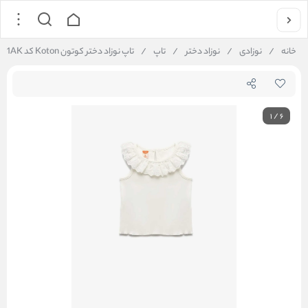
خانه
/
نوزادی
/
نوزاد دختر
/
تاپ
/
تاپ نوزاد دختر کوتون Koton کد 5SMG30001AK
1
/
6