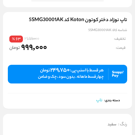
تاپ نوزاد دختر کوتون Koton کد 5SMG30001AK
شناسه کالا:
5SMG30001AK
2699000
تخفیف:
63
%
999,000
تومان
قیمت:
249,750
هر قسط با اسنپ پی :
تومان
چهار قسط ماهانه . بدون سود ، چک و ضامن
تاپ
دسته بندی:
رنگ
:
سفید