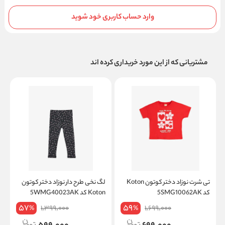
وارد حساب کاربری خود شوید
مشتریانی که از این مورد خریداری کرده اند
تی شرت نوزاد دختر کوتون Koton
لگ نخی طرح دار نوزاد دختر کوتون
کد 5SMG10062AK
Koton کد 5WMG40023AK
K
57
59
1,399,000
1,699,000
%
%