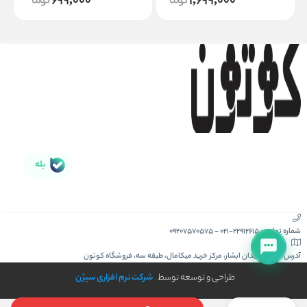
699,000
1,699,000
بله
شماره تماس :
021-22912615
-
09207570575
آدرس :
کیش، میدان ابشار، مرکز خرید میکامال، طبقه سه، فروشگاه کوتون
طراحی و توسعه توسط
شرکت نرم افزاری سیژن