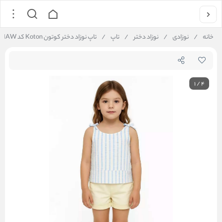
خانه
/
نوزادی
/
نوزاد دختر
/
تاپ
/
تاپ نوزاد دختر کوتون Koton کد 5SMG60031AW
1
/
4