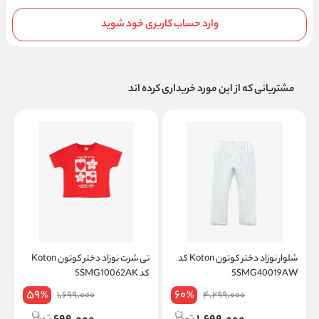
وارد حساب کاربری خود شوید
مشتریانی که از این مورد خریداری کرده اند
شلوار نوزاد دختر کوتون Koton کد
تی شرت نوزاد دختر کوتون Koton
5SMG40019AW
کد 5SMG10062AK
K
59
60
1,699,000
4,299,000
%
%