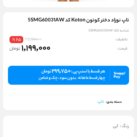
تاپ نوزاد دختر کوتون Koton کد 5SMG60031AW
شناسه کالا:
5SMG60031AW
3399000
تخفیف:
65
%
1,199,000
تومان
قیمت:
299,750
هر قسط با اسنپ پی :
تومان
چهار قسط ماهانه . بدون سود ، چک و ضامن
تاپ
دسته بندی:
رنگ
:
آبی