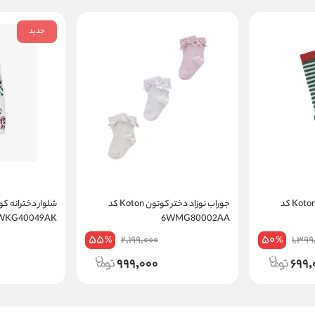
جدید
جوراب نوزاد دختر کوتون Koton کد
جوراب نوزاد دختر کوتون Koton کد
6WKG40049AK
6WMG80002AA
55
50
2,199,000
1,399
%
%
999,000
699,