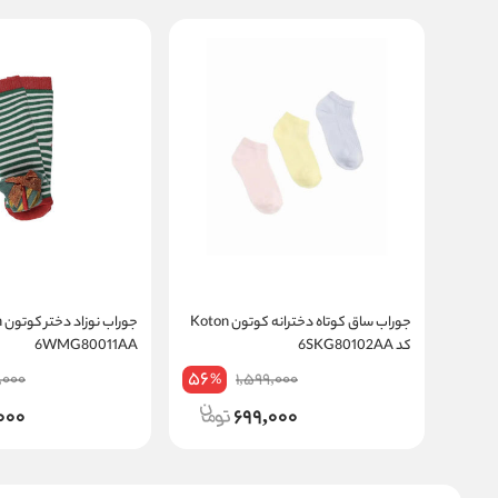
جوراب ساق کوتاه دخترانه کوتون Koton
کد 6SKG80102AA
6WMG80011AA
56
,000
1,599,000
%
000
699,000