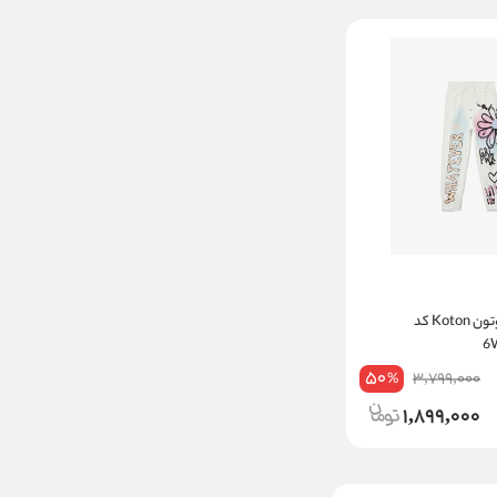
شلوار دخترانه کوتون Koton کد
50
3,799,000
%
1,899,000