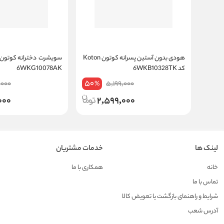
هودی بدون آستین پسرانه کوتون Koton
کد 6WKB10328TK
6WKG10078AK
50
,000
5,199,000
%
000
2,599,000
لینک ها
خدمات مشتریان
خانه
همکاری با ما
تماس با ما
شرایط و راهنمای بازگشت یا تعویض کالا
آدرس شعب