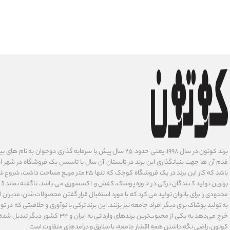
برند کوتون در سال ۱۹۹۸، یعنی حدود ۲۵ سال پیش با سرمایه گذاری دوجوان
قدم آن ها جهت بنیانگذاری این برند در تابستان آن سال با تاسیس یک فروشگاه در شهر است
باشد که کار این برند در یک فروشگاه کوچک که تنها ۲۵ متر م
برترین تولید کنندگان ترکی در حوزه پوشاک، کفش و اکسسوری می باشد. ناگفته نماند ک
محدودی را برای بانوان تولید می کرد که با مورد استفبال قرار گفتن محصولات شان، مدیران
به تولید پوشاک برای دیگر افراد جامعه نیز بزنند. این برند ترکی با نوآوری ‌و خلاقیتی که د
خرج می‌دهد به یکی از محبوب‌ترین برندهای وارداتی
کوتون، راضی نگه داشتن همه اقشار جامعه، با سلایق و درآمدهای متفاوت است