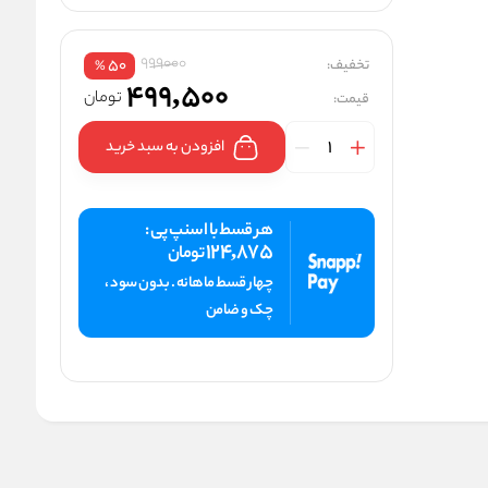
999000
تخفیف:
50
%
499,500
تومان
قیمت:
افزودن به سبد خرید
هر قسط با اسنپ پی :
124,875
تومان
چهار قسط ماهانه . بدون سود ،
چک و ضامن