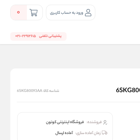
0
ورود به حساب کاربری
پشتیبانی تلفنی
22912615-021
شناسه کالا:
6SKG80093AA
فروشنده:
فروشگاه اینترنتی کوتون
زمان آماده سازی:
آماده ارسال