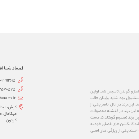
اعتماد شما اف
1-22912615
07570575
 به نام های ییلماز و گولدن تاسیس شد. اولین
انبول بود. شاید برایتان جالب
ana.co.ir
ربع مساحت داشت، شروع شد. این برند در حال حاضر یکی از
کیش، میدان 
ه این برند در گذشته محصولات
میکامال، ط
 این برند تصمیم گرفتند که دست
کوتون
ر تولید کالکشن های فصلی خود به
 به ایران و ۳۴ کشور دیگر تبدیل شده‌ است. یکی از ویژگی های اصلی