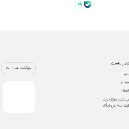
بله
تخار ماست
بازگشت به بالا
02
092
info@
ابشار، مرکز خرید
بقه سه، فروشگاه