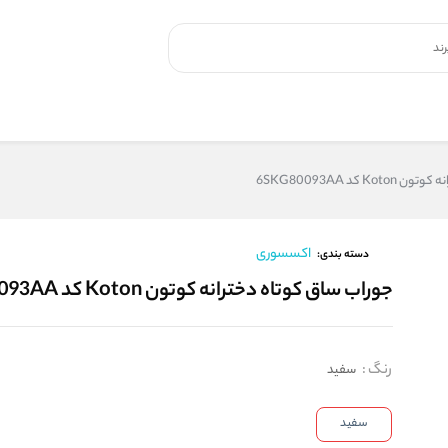
 کد 6SKG80093AA
اکسسوری
دسته بندی:
جوراب ساق کوتاه دخترانه کوتون Koton کد 6SKG80093AA
رنگ
:
سفید
سفید