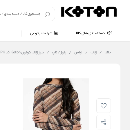
دسته بندی های کالا
شرایط مرجوعی
خانه
/
زنانه
/
لباس
/
بلوز / تاپ
/
بلوز زنانه کوتون Koton کد 6WAK80063PK