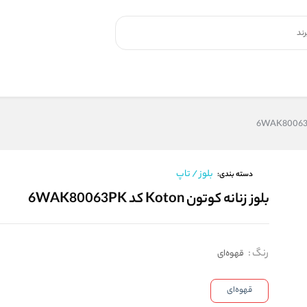
بلوز / تاپ
دسته بندی:
بلوز زنانه کوتون Koton کد 6WAK80063PK
رنگ
:
قهوه‌ای
قهوه‌ای