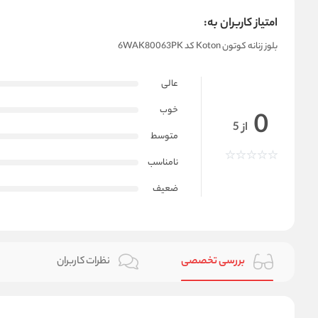
امتیاز کاربران به:
بلوز زنانه کوتون Koton کد 6WAK80063PK
عالی
خوب
0
از 5
متوسط
نامناسب
ضعیف
بررسی تخصصی
نظرات کاربران