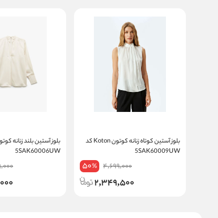
بلوز آستین کوتاه زنانه کوتون Koton کد
5SAK60006UW
5SAK60009UW
50
9,000
4,699,000
%
,000
2,349,500