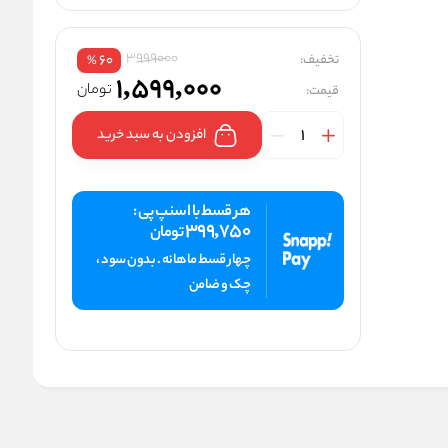
3999000
تخفیف:
60
%
1,599,000
تومان
قیمت:
افزودن به سبد خرید
هر قسط با اسنپ پی :
399,750
تومان
چهار قسط ماهانه . بدون سود ،
چک و ضامن