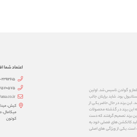
اعتماد شما اف
1-22912615
07570575
 به نام های ییلماز و گولدن تاسیس شد. اولین
انبول بود. شاید برایتان جالب
ana.co.ir
ربع مساحت داشت، شروع شد. این برند در حال حاضر یکی از
کیش، میدان 
ه این برند در گذشته محصولات
میکامال، ط
 این برند تصمیم گرفتند که دست
کوتون
ر تولید کالکشن های فصلی خود به
 به ایران و ۳۴ کشور دیگر تبدیل شده‌ است. یکی از ویژگی های اصلی