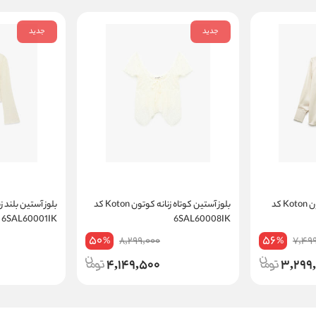
جدید
جدید
بلوز آستین بلند زنانه کوتون Koton کد
بلوز آستین کوتاه زنانه کوتون Koton کد
6SAL60001IK
6SAL60008IK
50
56
8,299,000
7,49
%
%
4,149,500
3,299