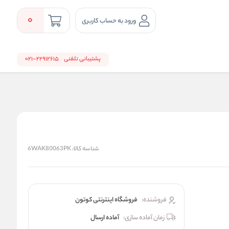
0
ورود به حساب کاربری
پشتیبانی تلفنی
22912615-021
شناسه کالا:
6WAK80063PK
فروشنده:
فروشگاه اینترنتی کوتون
زمان آماده سازی:
آماده ارسال