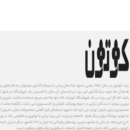
برند کوتون در سال ۱۹۹۸، یعنی حدود ۲۵ سال پیش با سرمایه گذاری دوجوان
قدم آن ها جهت بنیانگذاری این برند در تابستان آن سال با تاسیس یک فروشگاه در شهر است
باشد که کار این برند در یک فروشگاه کوچک که تنها ۲۵ متر م
برترین تولید کنندگان ترکی در حوزه پوشاک، کفش و اکسسوری می باشد. ناگفته نماند ک
محدودی را برای بانوان تولید می کرد که با مورد استفبال قرار گفتن محصولات شان، مدیران
به تولید پوشاک برای دیگر افراد جامعه نیز بزنند. این برند ترکی با نوآوری ‌و خلاقیتی که د
خرج می‌دهد به یکی از محبوب‌ترین برندهای وارداتی
کوتون، راضی نگه داشتن همه اقشار جامعه، با سلایق و درآمدهای متفاوت است