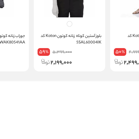
دامن بلند زنانه کوتون Koton کد
بلوز آستین کوتاه زنانه کوتون Koton کد
6WAK80541AA
5SAL60004IK
59
50
5,399,000
4,999
%
%
2,199,000
2,499