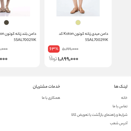
دامن میدی زنانه کوتون Koton کد
5SAL70021IK
5SAL70029IK
63
,000
5,199,000
%
,000
1,899,000
لینک ها
خدمات مشتریان
خانه
همکاری با ما
تماس با ما
شرایط و راهنمای بازگشت یا تعویض کالا
آدرس شعب