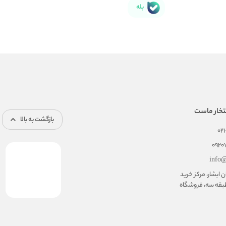
بله
تخار ماست
بازگشت به بالا
02
092
info@
ابشار، مرکز خرید
بقه سه، فروشگاه