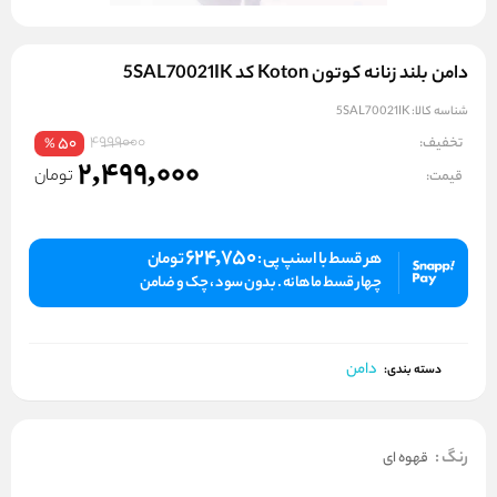
دامن بلند زنانه کوتون Koton کد 5SAL70021IK
شناسه کالا:
5SAL70021IK
4999000
تخفیف:
50
%
2,499,000
تومان
قیمت:
624,750
هر قسط با اسنپ پی :
تومان
چهار قسط ماهانه . بدون سود ، چک و ضامن
دامن
دسته بندی:
رنگ
:
قهوه ای