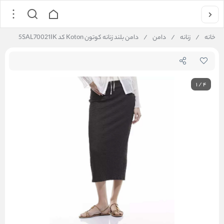
خانه
/
زنانه
/
دامن
/
دامن بلند زنانه کوتون Koton کد 5SAL70021IK
1
/
4