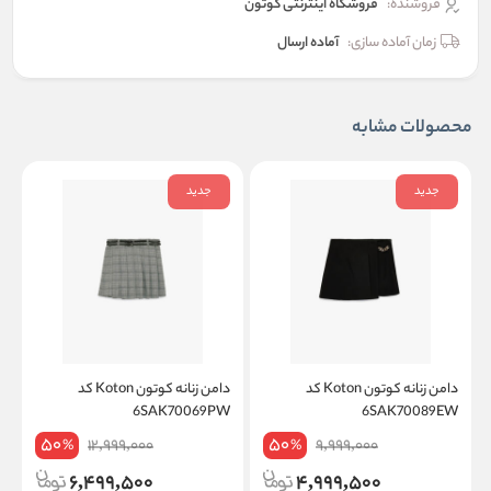
فروشنده:
فروشگاه اینترنتی کوتون
زمان آماده سازی:
آماده ارسال
محصولات مشابه
جدید
جدید
دامن زنانه کوتون Koton کد
دامن زنانه کوتون Koton کد
W
6SAK70069PW
6SAK70089EW
50
50
12,999,000
9,999,000
%
%
6,499,500
4,999,500