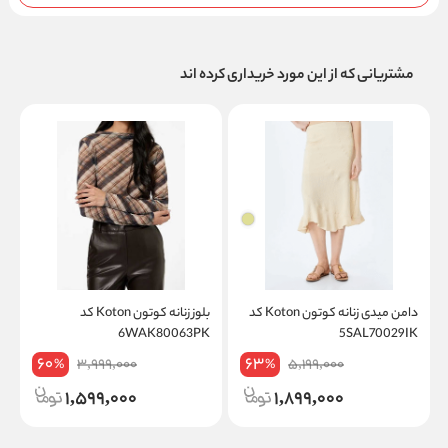
مشتریانی که از این مورد خریداری کرده اند
دامن میدی زنانه کوتون Koton کد
بلوز زنانه کوتون Koton کد
6WAK80063PK
5SAL70029IK
60
63
3,999,000
5,199,000
%
%
1,599,000
1,899,000