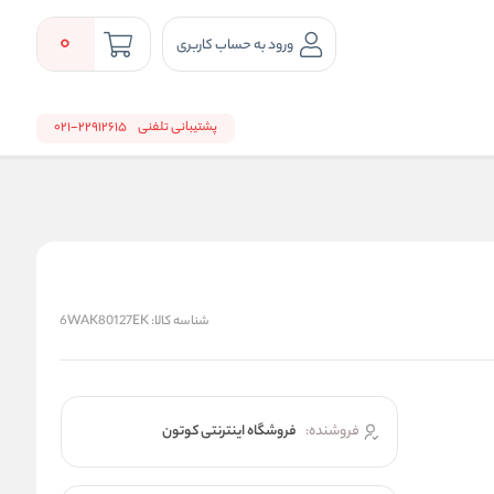
0
ورود به حساب کاربری
پشتیبانی تلفنی
22912615-021
شناسه کالا:
6WAK80127EK
فروشنده:
فروشگاه اینترنتی کوتون