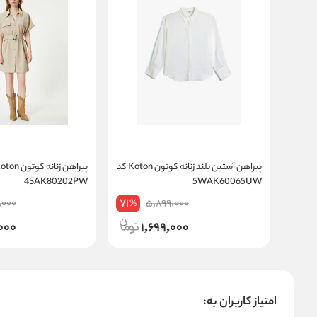
پیراهن آستین بلند زنانه کوتون Koton کد
4SAK80202PW
5WAK60065UW
71
,000
5,899,000
%
000
1,699,000
امتیاز کاربران به: