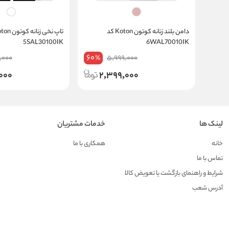
دامن بلند زنانه کوتون Koton کد
5SAL30100IK
6WAL70010IK
60
,000
5,999,000
%
000
2,399,000
لینک ها
خدمات مشتریان
خانه
همکاری با ما
تماس با ما
شرایط و راهنمای بازگشت یا تعویض کالا
آدرس شعب