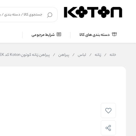
دسته بندی های کالا
شرایط مرجوعی
خانه
/
زنانه
/
لباس
/
پیراهن
/
پیراهن زنانه کوتون Koton کد 6WAK80127EK