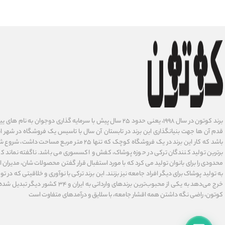
برند کوتون در سال ۱۹۹۸، یعنی حدود ۲۵ سال پیش با سرمایه گذاری دوجوان
قدم آن ها جهت بنیانگذاری این برند در تابستان آن سال با تاسیس یک فروشگاه در شهر است
باشد که کار این برند در یک فروشگاه کوچک که تنها ۲۵ متر م
برترین تولید کنندگان ترکی در حوزه پوشاک، کفش و اکسسوری می باشد. ناگفته نماند ک
محدودی را برای بانوان تولید می کرد که با مورد استفبال قرار گفتن محصولات شان، مدیران
به تولید پوشاک برای دیگر افراد جامعه نیز بزنند. این برند ترکی با نوآوری ‌و خلاقیتی که د
خرج می‌دهد به یکی از محبوب‌ترین برندهای وارداتی
کوتون، راضی نگه داشتن همه اقشار جامعه، با سلایق و درآمدهای متفاوت است