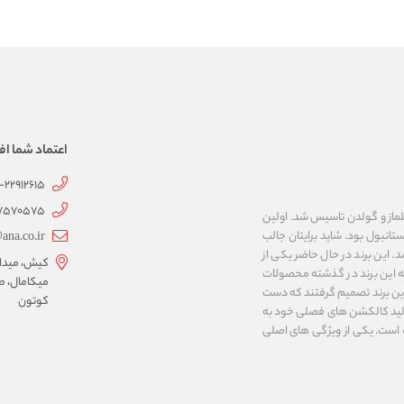
اعتماد شما اف
1-22912615
07570575
 به نام های ییلماز و گولدن تاسیس شد. اولین
انبول بود. شاید برایتان جالب
ana.co.ir
ربع مساحت داشت، شروع شد. این برند در حال حاضر یکی از
کیش، میدان 
ه این برند در گذشته محصولات
میکامال، ط
 این برند تصمیم گرفتند که دست
کوتون
ر تولید کالکشن های فصلی خود به
 به ایران و ۳۴ کشور دیگر تبدیل شده‌ است. یکی از ویژگی های اصلی