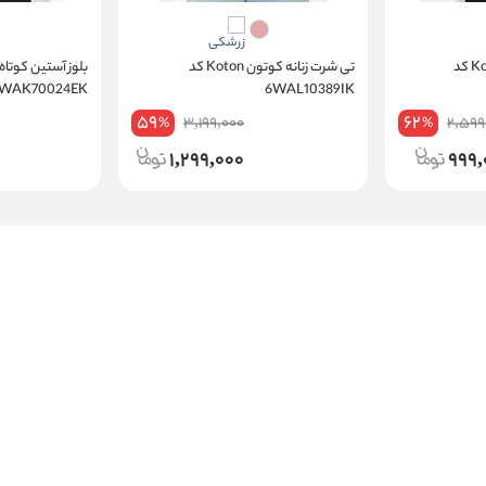
تاپ نخی زنانه کوتون Koton کد
تی شرت زنانه کوتون Koton کد
6WAK70024EK
6WAL10389IK
59
62
3,199,000
2,599
%
%
1,299,000
999,