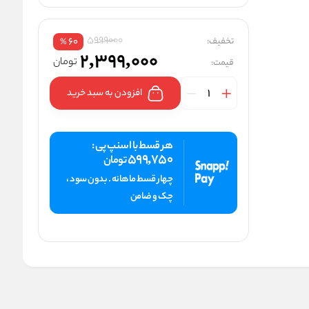
5999000
تخفیف:
60
%
2,399,000
تومان
قیمت:
افزودن به سبد خرید
هر قسط با اسنپ پی :
599,750
تومان
چهار قسط ماهانه . بدون سود ،
چک و ضامن