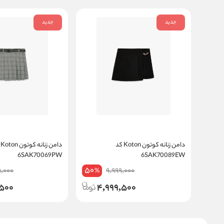
جدید
جدید
دامن زنانه کوتون Koton کد
دام
6SAK70069PW
6SAK70089EW
50
9,000
9,999,000
%
,500
4,999,500