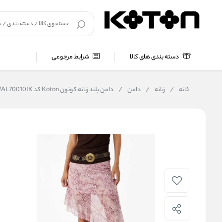
دسته بندی های کالا
شرایط مرجوعی
خانه
/
زنانه
/
دامن
/
دامن بلند زنانه کوتون Koton کد 6WAL70010IK