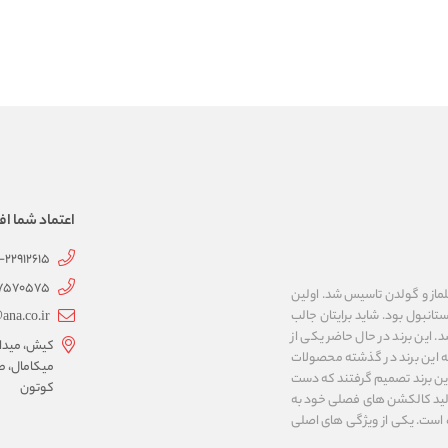
اعتماد شما اف
1-22912615
07570575
 به نام های ییلماز و گولدن تاسیس شد. اولین
انبول بود. شاید برایتان جالب
ana.co.ir
ربع مساحت داشت، شروع شد. این برند در حال حاضر یکی از
کیش، میدان 
ه این برند در گذشته محصولات
میکامال، ط
 این برند تصمیم گرفتند که دست
کوتون
ر تولید کالکشن های فصلی خود به
 به ایران و ۳۴ کشور دیگر تبدیل شده‌ است. یکی از ویژگی های اصلی