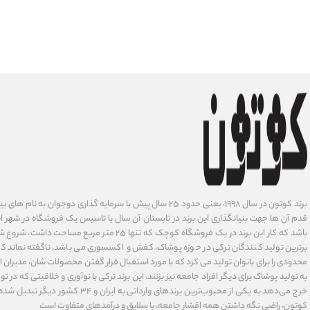
برند کوتون در سال ۱۹۹۸، یعنی حدود ۲۵ سال پیش با سرمایه گذاری دوجوان
قدم آن ها جهت بنیانگذاری این برند در تابستان آن سال با تاسیس یک فروشگاه در شهر است
باشد که کار این برند در یک فروشگاه کوچک که تنها ۲۵ متر م
برترین تولید کنندگان ترکی در حوزه پوشاک، کفش و اکسسوری می باشد. ناگفته نماند ک
محدودی را برای بانوان تولید می کرد که با مورد استفبال قرار گفتن محصولات شان، مدیران
به تولید پوشاک برای دیگر افراد جامعه نیز بزنند. این برند ترکی با نوآوری ‌و خلاقیتی که د
خرج می‌دهد به یکی از محبوب‌ترین برندهای وارداتی
کوتون، راضی نگه داشتن همه اقشار جامعه، با سلایق و درآمدهای متفاوت است