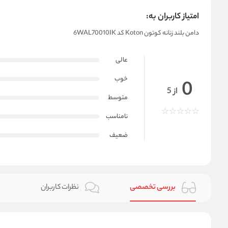
امتیاز کاربران به:
دامن بلند زنانه کوتون Koton کد 6WAL70010IK
عالی
خوب
0
از 5
متوسط
نامناسب
ضعیف
بررسی تخصصی
نظرات کاربران