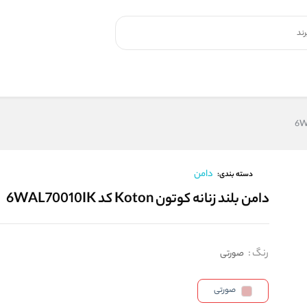
دامن
دسته بندی:
دامن بلند زنانه کوتون Koton کد 6WAL70010IK
رنگ
:
صورتی
صورتی