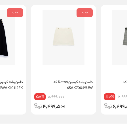
جدید
جدید
ن زنانه کوتون Koton کد
دامن زنانه کوتون Koton کد
6WAK10112EK
6SAK70049UW
50
50
8,999,000
12,99
%
%
4,499,500
6,499