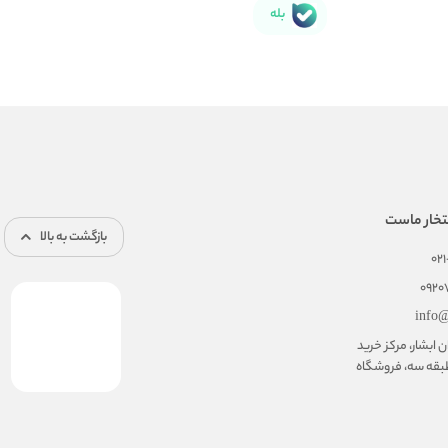
بله
تخار ماست
بازگشت به بالا
02
092
info@
ابشار، مرکز خرید
بقه سه، فروشگاه