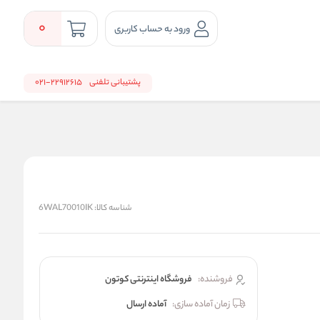
0
ورود به حساب کاربری
پشتیبانی تلفنی
22912615-021
شناسه کالا:
6WAL70010IK
فروشنده:
فروشگاه اینترنتی کوتون
زمان آماده سازی:
آماده ارسال