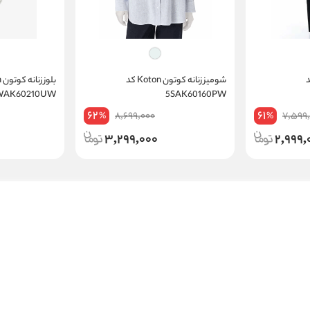
Koton کد
شومیز زنانه کوتون Koton کد
6WAK60210UW
5SAK60160PW
62
61
8,699,000
7,599
%
%
3,299,000
2,999,