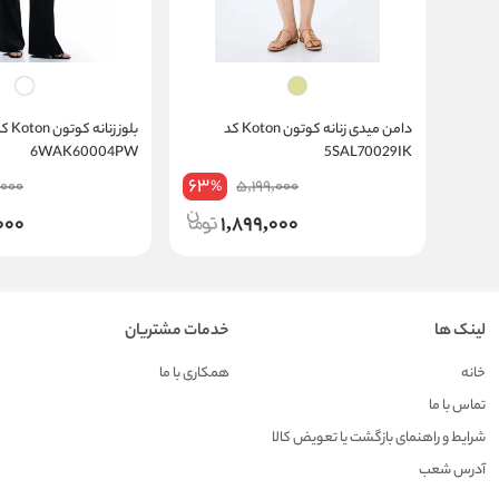
دامن میدی زنانه کوتون Koton کد
بلوز زنانه کوتون 
6WAK60004PW
5SAL70029IK
63
,000
5,199,000
%
000
1,899,000
لینک ها
خدمات مشتریان
خانه
همکاری با ما
تماس با ما
شرایط و راهنمای بازگشت یا تعویض کالا
آدرس شعب