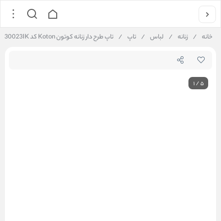
خانه
/
زنانه
/
لباس
/
تاپ
/
تاپ طرح دار زنانه کوتون Koton کد 5SAL30023IK
1
/
5