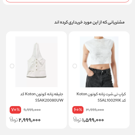
مشتریانی که از این مورد خریداری کرده اند
کراپ تی شرت زنانه کوتون Koton
جلیقه زنانه کوتون Koton کد
کد 5SAL10029IK
5SAK20080UW
کد
70
60
9,999,000
3,999,000
%
%
2,999,000
1,599,000