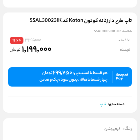
تاپ طرح دار زنانه کوتون Koton کد 5SAL30023IK
شناسه کالا:
5SAL30023IK
3299000
تخفیف:
64
%
1,199,000
تومان
قیمت:
299,750
هر قسط با اسنپ پی :
تومان
چهار قسط ماهانه . بدون سود ، چک و ضامن
تاپ
دسته بندی:
رنگ
:
کرم روشن