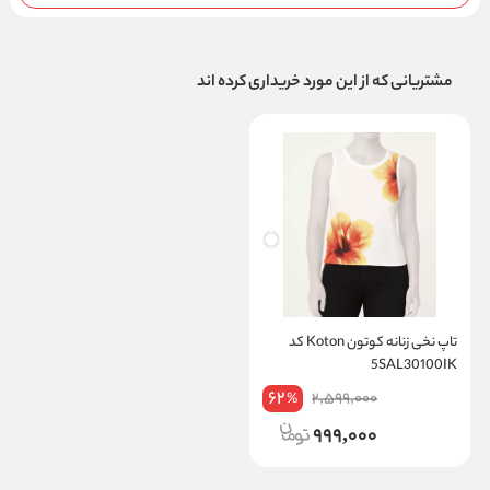
مشتریانی که از این مورد خریداری کرده اند
تاپ نخی زنانه کوتون Koton کد
5SAL30100IK
62
2,599,000
%
999,000