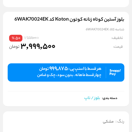
بلوز آستین کوتاه زنانه کوتون Koton کد 6WAK70024EK
شناسه کالا:
6WAK70024EK
7999000
تخفیف:
50
%
3,999,500
تومان
قیمت:
999,875
هر قسط با اسنپ پی :
تومان
چهار قسط ماهانه . بدون سود ، چک و ضامن
بلوز / تاپ
دسته بندی:
رنگ
:
مشکی