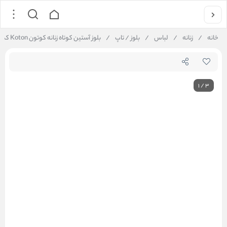
خانه
/
زنانه
/
لباس
/
بلوز / تاپ
/
بلوز آستین کوتاه زنانه کوتون Koton کد 6WAK70024EK
1
/
3