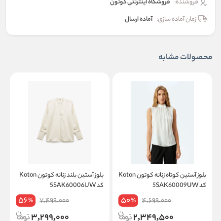
فروشنده:
فروشگاه اینترنتی کوتون
زمان آماده سازی:
آماده ارسال
محصولات مشابه
بلوز آستین کوتاه زنانه کوتون Koton
بلوز آستین بلند زنانه کوتون Koton
کد 5SAK60009UW
کد 5SAK60006UW
کد
56
50
7,499,000
4,699,000
%
%
3,299,000
2,349,500