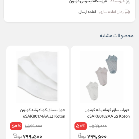
فروشنده:
فروشگاه اینترنتی کوتون
زمان آماده سازی:
آماده ارسال
محصولات مشابه
جوراب ساق کوتاه زنانه کوتون
جوراب ساق کوتاه زنانه کوتون
ج
Koton کد 6SAK80182AA
Koton کد 6SAK80174AA
on
50
50
1,599,000
1,599,000
%
%
799,500
799,500