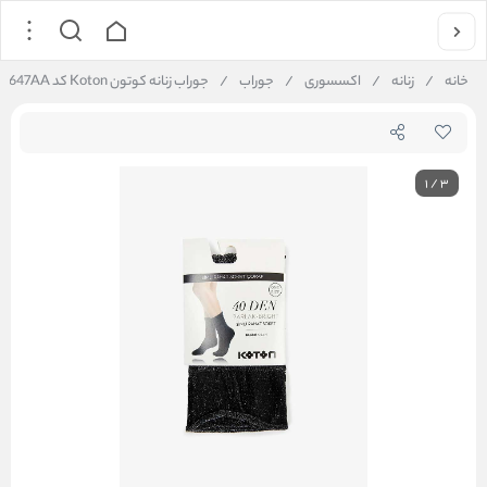
خانه
/
زنانه
/
اکسسوری
/
جوراب
/
جوراب زنانه کوتون Koton کد 6WAK80647AA
1
/
3