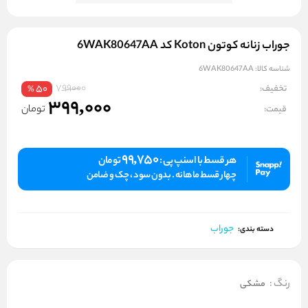
جوراب زنانه کوتون Koton کد 6WAK80647AA
شناسه کالا:
6WAK80647AA
799000
تخفیف:
50
%
399,000
تومان
قیمت:
99,750
هر قسط با اسنپ پی :
تومان
چهار قسط ماهانه . بدون سود ، چک و ضامن
جوراب
دسته بندی:
رنگ
:
مشکی