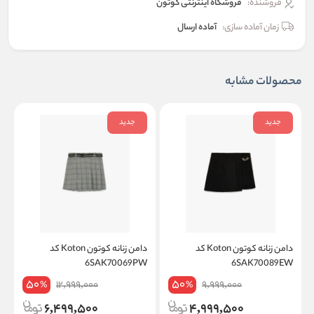
فروشنده:
فروشگاه اینترنتی کوتون
زمان آماده سازی:
آماده ارسال
محصولات مشابه
جدید
جدید
دامن زنانه کوتون Koton کد
دامن زنانه کوتون Koton کد
W
6SAK70069PW
6SAK70089EW
50
50
12,999,000
9,999,000
%
%
6,499,500
4,999,500