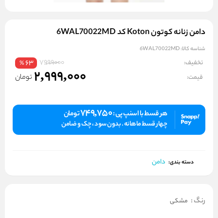
دامن زنانه کوتون Koton کد 6WAL70022MD
شناسه کالا:
6WAL70022MD
7999000
تخفیف:
63
%
2,999,000
تومان
قیمت:
749,750
هر قسط با اسنپ پی :
تومان
چهار قسط ماهانه . بدون سود ، چک و ضامن
دامن
دسته بندی:
رنگ
:
مشکی