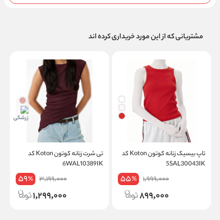
مشتریانی که از این مورد خریداری کرده اند
تاپ بیسیک زنانه کوتون Koton کد
تی شرت زنانه کوتون Koton کد
K
6WAL10389IK
5SAL30043IK
59
55
3,199,000
1,999,000
%
%
1,299,000
899,000