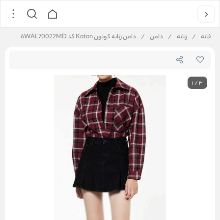
خانه
/
زنانه
/
دامن
/
دامن زنانه کوتون Koton کد 6WAL70022MD
1
/
3