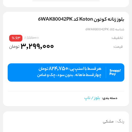
بلوز زنانه کوتون Koton کد 6WAK80042PK
شناسه کالا:
6WAK80042PK
8999000
تخفیف:
63
%
3,299,000
تومان
قیمت:
824,750
هر قسط با اسنپ پی :
تومان
چهار قسط ماهانه . بدون سود ، چک و ضامن
بلوز / تاپ
دسته بندی:
رنگ
:
مشکی