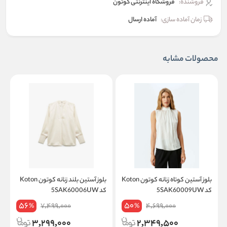
فروشنده:
فروشگاه اینترنتی کوتون
زمان آماده سازی:
آماده ارسال
محصولات مشابه
بلوز آستین کوتاه زنانه کوتون Koton
بلوز آستین بلند زنانه کوتون Koton
کد 5SAK60009UW
کد 5SAK60006UW
کد
56
50
7,499,000
4,699,000
%
%
3,299,000
2,349,500