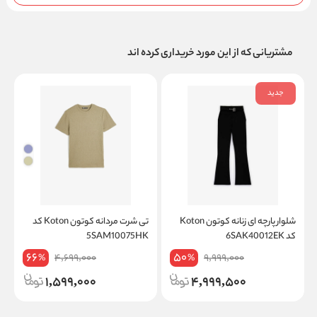
مشتریانی که از این مورد خریداری کرده اند
جدید
شلوار پارچه ای زنانه کوتون Koton
تی شرت مردانه کوتون Koton کد
کد 6SAK40012EK
5SAM10075HK
K
66
50
4,699,000
9,999,000
%
%
1,599,000
4,999,500