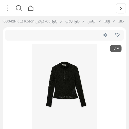
خانه
/
زنانه
/
لباس
/
بلوز / تاپ
/
بلوز زنانه کوتون Koton کد 6WAK80042PK
1
/
3