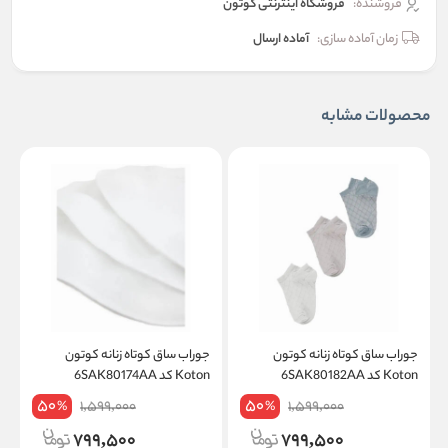
فروشنده:
فروشگاه اینترنتی کوتون
زمان آماده سازی:
آماده ارسال
محصولات مشابه
جوراب ساق کوتاه زنانه کوتون
جوراب ساق کوتاه زنانه کوتون
ج
Koton کد 6SAK80182AA
Koton کد 6SAK80174AA
on
50
50
1,599,000
1,599,000
%
%
799,500
799,500