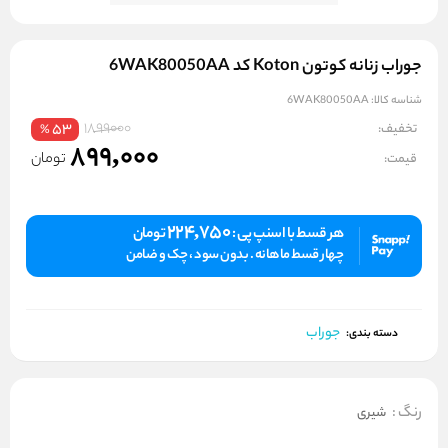
جوراب زنانه کوتون Koton کد 6WAK80050AA
شناسه کالا:
6WAK80050AA
1899000
تخفیف:
53
%
899,000
تومان
قیمت:
224,750
هر قسط با اسنپ پی :
تومان
چهار قسط ماهانه . بدون سود ، چک و ضامن
جوراب
دسته بندی:
رنگ
:
شیری