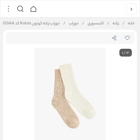
خانه
/
زنانه
/
اکسسوری
/
جوراب
/
جوراب زنانه کوتون Koton کد 6WAK80050AA
1
/
3