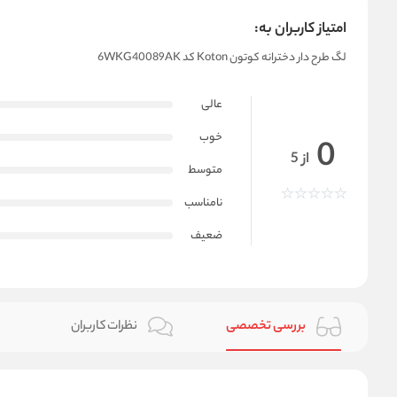
امتیاز کاربران به:
لگ طرح دار دخترانه کوتون Koton کد 6WKG40089AK
عالی
خوب
0
از 5
متوسط
نامناسب
ضعیف
بررسی تخصصی
نظرات کاربران