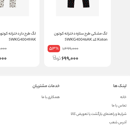
لگ مشکی طرح ستاره دخترانه کوتون
Koton کد 5WKG40046AK
5WKG40049AK
53
,000
1,499,000
%
000
699,000
لینک ها
خدمات مشتریان
خانه
همکاری با ما
تماس با ما
شرایط و راهنمای بازگشت یا تعویض کالا
آدرس شعب