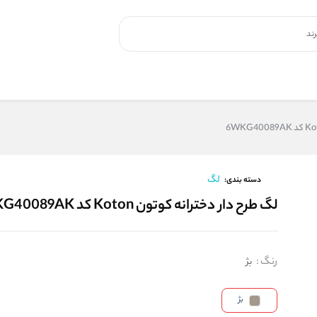
لگ
دسته بندی:
لگ طرح دار دخترانه کوتون Koton کد 6WKG40089AK
رنگ
:
بژ
بژ