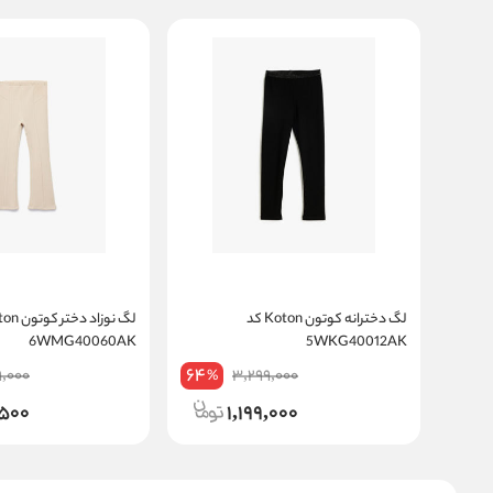
لگ دخترانه کوتون Koton کد
6WMG40060AK
5WKG40012AK
64
9,000
3,299,000
%
,500
1,199,000