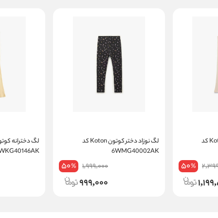
لگ نوزاد دختر کوتون Koton کد
لگ نوزاد دختر کوتون Koton کد
4WKG40146AK
6WMG40002AK
50
50
1,999,000
2,39
%
%
999,000
1,199