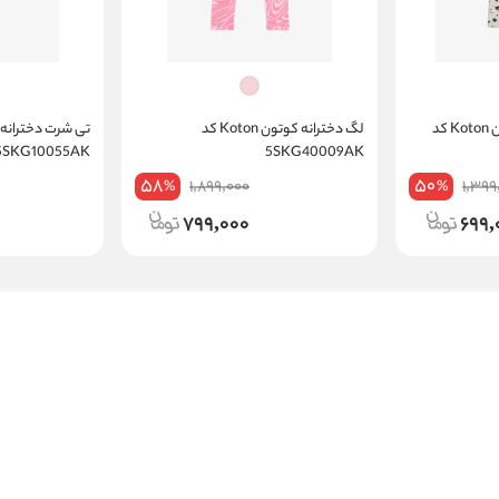
لگ طرح دار دخترانه کوتون Koton کد
لگ دخترانه کوتون Koton کد
5SKG10055AK
5SKG40009AK
58
50
1,899,000
1,399
%
%
799,000
699,