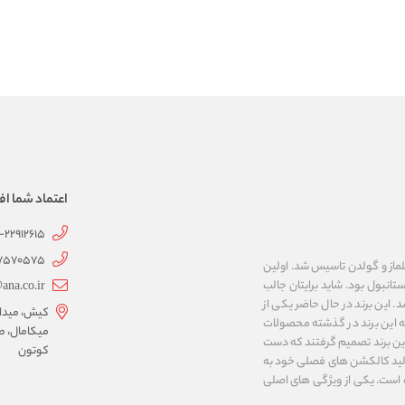
اعتماد شما اف
1-22912615
07570575
 به نام های ییلماز و گولدن تاسیس شد. اولین
انبول بود. شاید برایتان جالب
ana.co.ir
ربع مساحت داشت، شروع شد. این برند در حال حاضر یکی از
کیش، میدان 
ه این برند در گذشته محصولات
میکامال، ط
 این برند تصمیم گرفتند که دست
کوتون
ر تولید کالکشن های فصلی خود به
 به ایران و ۳۴ کشور دیگر تبدیل شده‌ است. یکی از ویژگی های اصلی