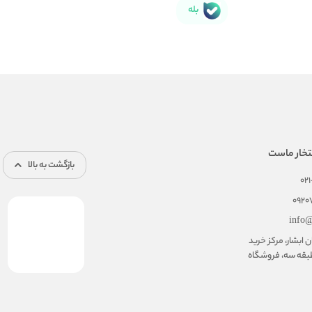
بله
تخار ماست
بازگشت به بالا
02
092
info@
ابشار، مرکز خرید
بقه سه، فروشگاه