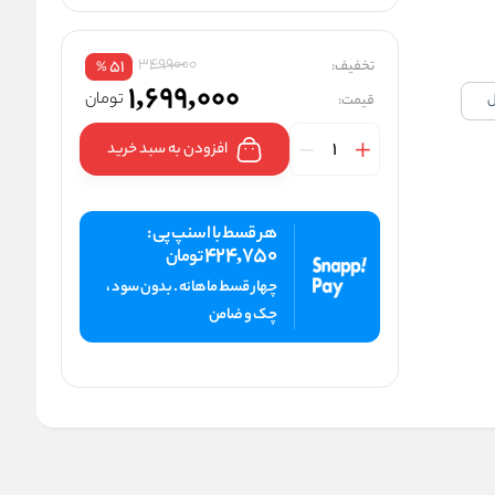
3499000
تخفیف:
51
%
1,699,000
تومان
قیمت:
افزودن به سبد خرید
هر قسط با اسنپ پی :
424,750
تومان
چهار قسط ماهانه . بدون سود ،
چک و ضامن