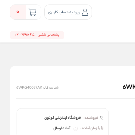
0
ورود به حساب کاربری
پشتیبانی تلفنی
22912615-021
شناسه کالا:
6WKG40089AK
فروشنده:
فروشگاه اینترنتی کوتون
زمان آماده سازی:
آماده ارسال