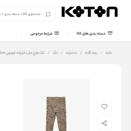
دسته بندی های کالا
شرایط مرجوعی
خانه
/
بچه گانه
/
دخترانه
/
لگ
/
لگ طرح دار دخترانه کوتون Koton کد 6WKG40089AK