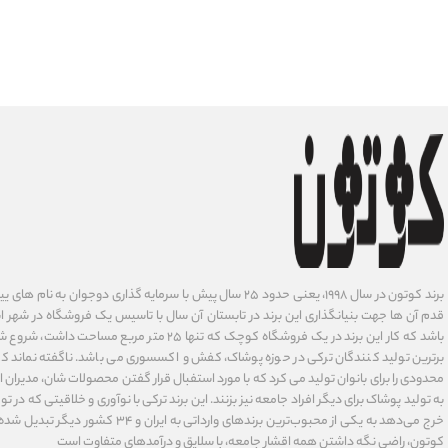
برند کوتون در سال ۱۹۹۸، یعنی حدود ۲۵ سال پیش با سرمایه گذاری دوجوان
قدم آن ها جهت بنیانگذاری این برند در تابستان آن سال با تاسیس یک فروشگاه در شهر است
باشد که کار این برند در یک فروشگاه کوچک که تنها ۲۵ متر م
برترین تولید کنندگان ترکی در حوزه پوشاک، کفش و اکسسوری می باشد. ناگفته نماند ک
محدودی را برای بانوان تولید می کرد که با مورد استفبال قرار گفتن محصولات شان، مدیران
به تولید پوشاک برای دیگر افراد جامعه نیز بزنند. این برند ترکی با نوآوری ‌و خلاقیتی که د
خرج می‌دهد به یکی از محبوب‌ترین برندهای وارداتی
کوتون، راضی نگه داشتن همه اقشار جامعه، با سلایق و درآمدهای متفاوت است