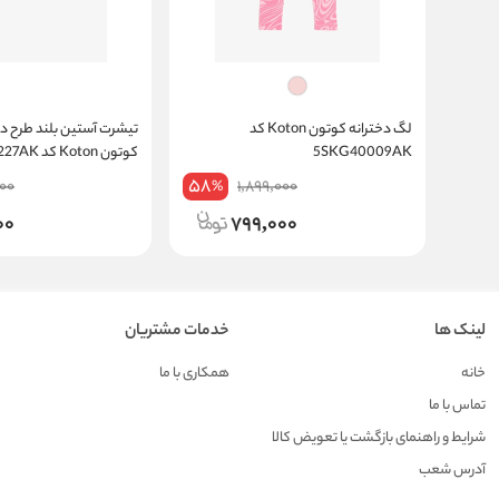
لگ دخترانه کوتون Koton کد
تیشرت آستین بلند طرح دار
5SKG40009AK
کوتون Koton کد 5WKG10227AK
58
00
1,899,000
%
00
799,000
لینک ها
خدمات مشتریان
خانه
همکاری با ما
تماس با ما
شرایط و راهنمای بازگشت یا تعویض کالا
آدرس شعب