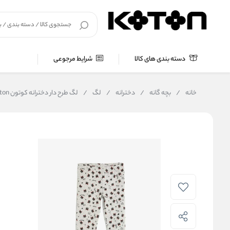
دسته بندی های کالا
شرایط مرجوعی
خانه
/
بچه گانه
/
دخترانه
/
لگ
/
لگ طرح دار دخترانه کوتون Koton کد 5WKG40049AK