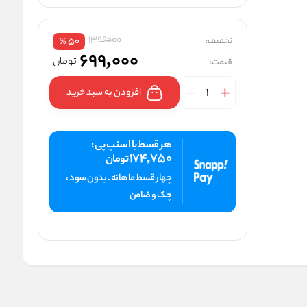
1399000
تخفیف:
50
%
699,000
تومان
قیمت:
افزودن به سبد خرید
هر قسط با اسنپ پی :
174,750
تومان
چهار قسط ماهانه . بدون سود ،
چک و ضامن