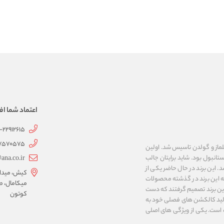
اعتماد شما اف
1-22912615
07570575
 به نام های ییلماز و گولدن تاسیس شد. اولین
انبول بود. شاید برایتان جالب
ana.co.ir
ربع مساحت داشت، شروع شد. این برند در حال حاضر یکی از
کیش، میدان 
ه این برند در گذشته محصولات
میکامال، ط
 این برند تصمیم گرفتند که دست
کوتون
ر تولید کالکشن های فصلی خود به
 به ایران و ۳۴ کشور دیگر تبدیل شده‌ است. یکی از ویژگی های اصلی