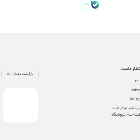
بله
تخار ماست
بازگشت به بالا
02
092
info@
ابشار، مرکز خرید
بقه سه، فروشگاه