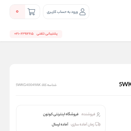
0
ورود به حساب کاربری
پشتیبانی تلفنی
22912615-021
شناسه کالا:
5WKG40049AK
فروشنده:
فروشگاه اینترنتی کوتون
زمان آماده سازی:
آماده ارسال