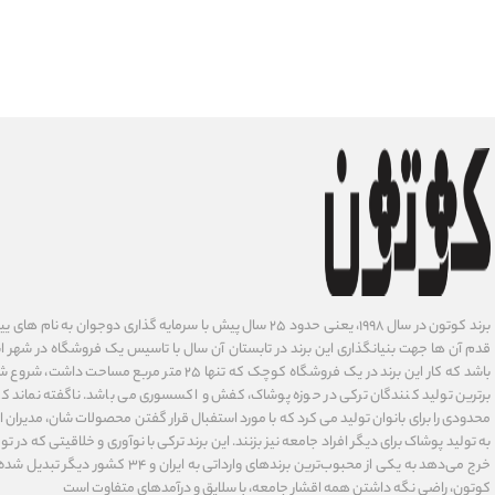
برند کوتون در سال ۱۹۹۸، یعنی حدود ۲۵ سال پیش با سرمایه گذاری دوجوان
قدم آن ها جهت بنیانگذاری این برند در تابستان آن سال با تاسیس یک فروشگاه در شهر است
باشد که کار این برند در یک فروشگاه کوچک که تنها ۲۵ متر م
برترین تولید کنندگان ترکی در حوزه پوشاک، کفش و اکسسوری می باشد. ناگفته نماند ک
محدودی را برای بانوان تولید می کرد که با مورد استفبال قرار گفتن محصولات شان، مدیران
به تولید پوشاک برای دیگر افراد جامعه نیز بزنند. این برند ترکی با نوآوری ‌و خلاقیتی که د
خرج می‌دهد به یکی از محبوب‌ترین برندهای وارداتی
کوتون، راضی نگه داشتن همه اقشار جامعه، با سلایق و درآمدهای متفاوت است