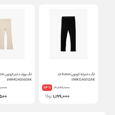
لگ دخترانه کوتون Koton کد
6WMG40060AK
5WKG40012AK
64
9,000
3,299,000
%
,500
1,199,000