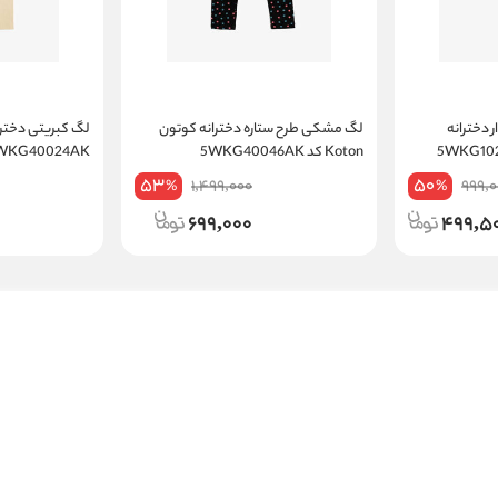
 دخترانه
لگ مشکی طرح ستاره دخترانه کوتون
Koton کد 5WKG40046AK
5WKG40024AK
53
50
1,499,000
999,0
%
%
699,000
499,5