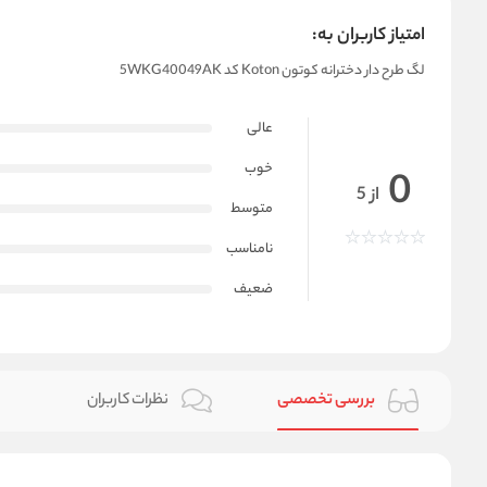
امتیاز کاربران به:
لگ طرح دار دخترانه کوتون Koton کد 5WKG40049AK
عالی
خوب
0
از 5
متوسط
نامناسب
ضعیف
بررسی تخصصی
نظرات کاربران