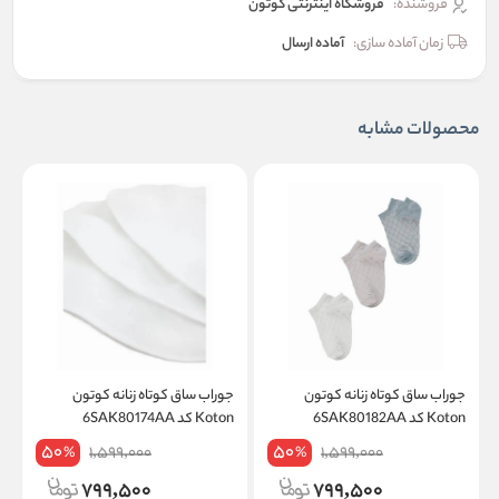
فروشنده:
فروشگاه اینترنتی کوتون
زمان آماده سازی:
آماده ارسال
محصولات مشابه
جوراب ساق کوتاه زنانه کوتون
جوراب ساق کوتاه زنانه کوتون
ج
Koton کد 6SAK80182AA
Koton کد 6SAK80174AA
on
50
50
1,599,000
1,599,000
%
%
799,500
799,500