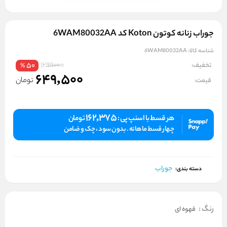
جوراب زنانه کوتون Koton کد 6WAM80032AA
شناسه کالا:
6WAM80032AA
1299000
تخفیف:
50
%
649,500
تومان
قیمت:
162,375
هر قسط با اسنپ پی :
تومان
چهار قسط ماهانه . بدون سود ، چک و ضامن
جوراب
دسته بندی:
رنگ
:
قهوه ای