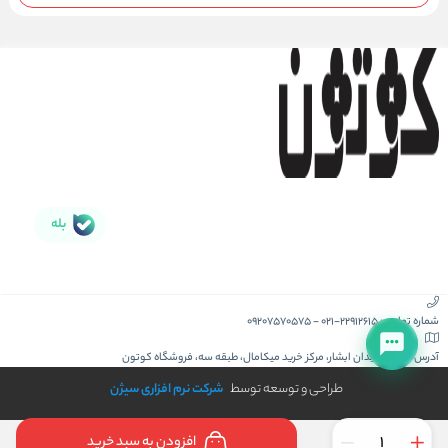
بله
شماره تماس :
021-22912615
-
09207570575
آدرس :
کیش، میدان ابشار، مرکز خرید میکامال، طبقه سه، فروشگاه کوتون
طراحی و توسعه توسط
شرکت نرم افزاری سیژن
افزودن به سبد خرید