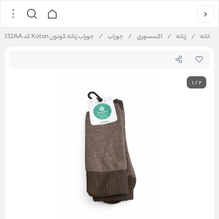
خانه
/
زنانه
/
اکسسوری
/
جوراب
/
جوراب زنانه کوتون Koton کد 6WAM80032AA
1
/
2