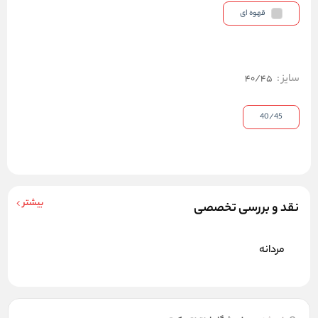
قهوه ای
سایز
:
40/45
40/45
بیشتر
نقد و بررسی تخصصی
مردانه