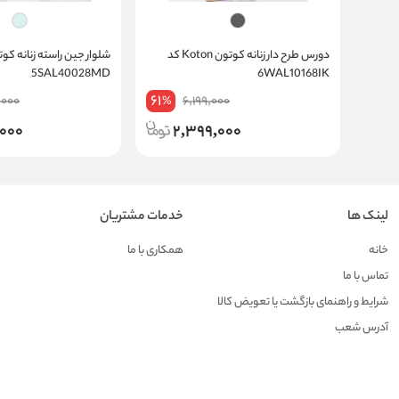
دورس طرح دار زنانه کوتون Koton کد
5SAL40028MD
6WAL10168IK
61
,000
6,199,000
%
,000
2,399,000
لینک ها
خدمات مشتریان
خانه
همکاری با ما
تماس با ما
شرایط و راهنمای بازگشت یا تعویض کالا
آدرس شعب