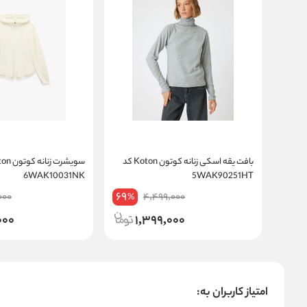
بافت یقه اسکی زنانه کوتون Koton کد
6WAK10031NK
5WAK90251HT
69
000
4,499,000
%
000
1,399,000
امتیاز کاربران به: