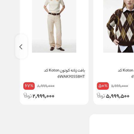
پلیور زنانه کوتون Koton کد
بافت زنانه کوتون Koton کد
0491HT
6WAK90558HT
67
50
8,999,000
11,999,000
%
%
2,999,000
5,999,500
دورس طرح دار زنانه کوتون
Koton کد 6WAL10127IK