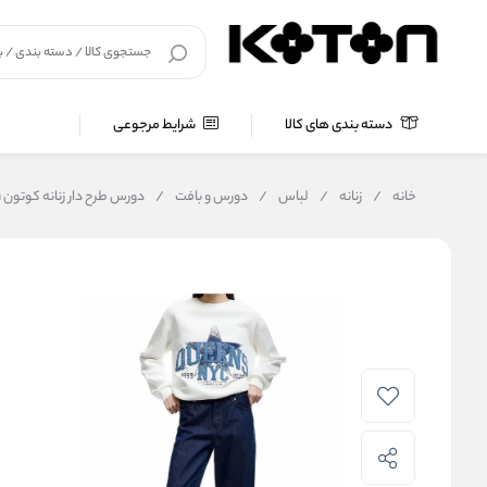
دسته بندی های کالا
شرایط مرجوعی
خانه
/
زنانه
/
لباس
/
دورس و بافت
/
دورس طرح دار زنانه کوتون Koton کد 6WAL10127IK