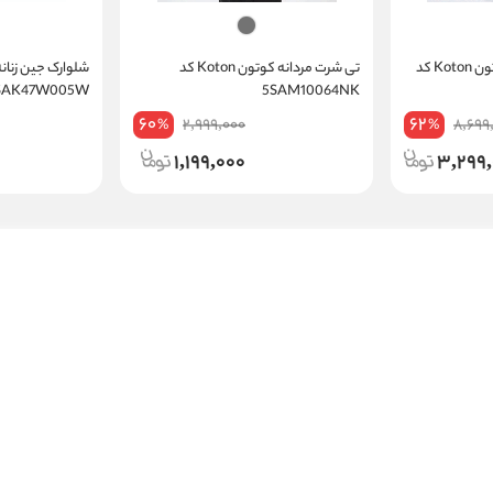
شلوار جین راسته زنانه کوتون Koton کد
تی شرت مردانه کوتون Koton کد
5SAK47W005W
5SAM10064NK
60
62
2,999,000
8,699
%
%
1,199,000
3,299