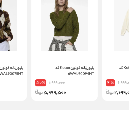
سویشرت زنانه کوتون Koton کد
پلیور زنانه کوتون Koton کد
6WAL90075HT
6WAL90094HT
50
61
11,999,000
6,999,
%
%
5,999,500
2,699,