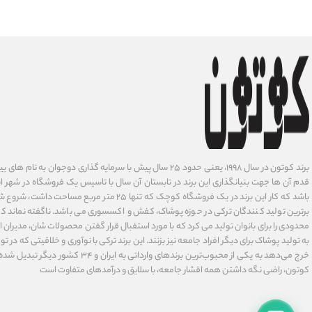
برند کوتون در سال ۱۹۹۸، یعنی حدود ۲۵ سال پیش با سرمایه گذاری دوجوان
قدم آن ها جهت بنیانگذاری این برند در تابستان آن سال با تاسیس یک فروشگاه در شهر است
باشد که کار این برند در یک فروشگاه کوچک که تنها ۲۵ متر م
برترین تولید کنندگان ترکی در حوزه پوشاک، کفش و اکسسوری می باشد. ناگفته نماند ک
محدودی را برای بانوان تولید می کرد که با مورد استفبال قرار گفتن محصولات شان، مدیران
به تولید پوشاک برای دیگر افراد جامعه نیز بزنند. این برند ترکی با نوآوری ‌و خلاقیتی که د
خرج می‌دهد به یکی از محبوب‌ترین برندهای وارداتی
کوتون، راضی نگه داشتن همه اقشار جامعه، با سلایق و درآمدهای متفاوت است