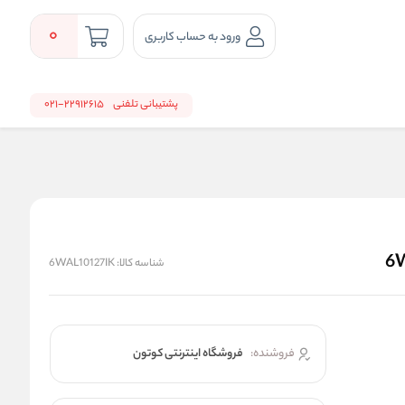
0
ورود به حساب کاربری
پشتیبانی تلفنی
22912615-021
شناسه کالا:
6WAL10127IK
فروشنده:
فروشگاه اینترنتی کوتون