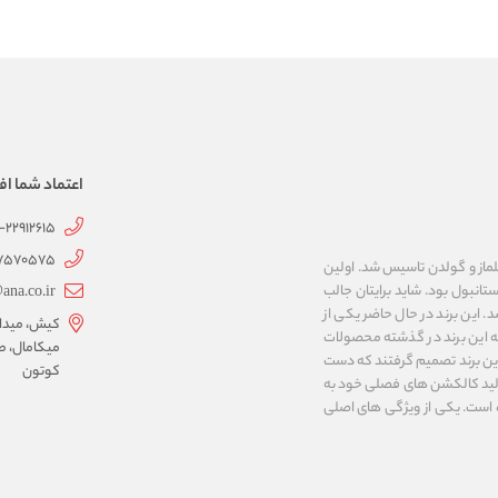
اعتماد شما اف
1-22912615
07570575
 به نام های ییلماز و گولدن تاسیس شد. اولین
انبول بود. شاید برایتان جالب
ana.co.ir
ربع مساحت داشت، شروع شد. این برند در حال حاضر یکی از
کیش، میدان 
ه این برند در گذشته محصولات
میکامال، ط
 این برند تصمیم گرفتند که دست
کوتون
ر تولید کالکشن های فصلی خود به
 به ایران و ۳۴ کشور دیگر تبدیل شده‌ است. یکی از ویژگی های اصلی