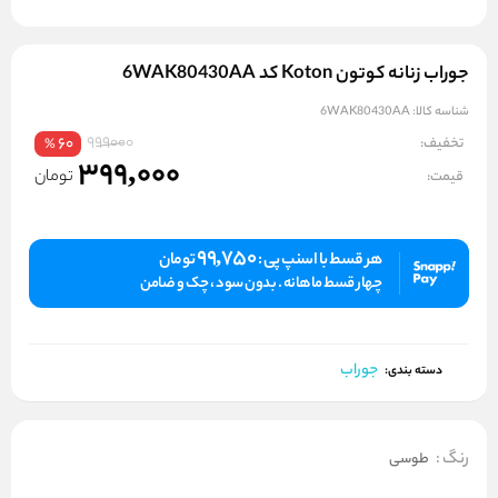
جوراب زنانه کوتون Koton کد 6WAK80430AA
شناسه کالا:
6WAK80430AA
999000
تخفیف:
60
%
399,000
تومان
قیمت:
99,750
هر قسط با اسنپ پی :
تومان
چهار قسط ماهانه . بدون سود ، چک و ضامن
جوراب
دسته بندی:
رنگ
:
طوسی