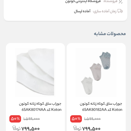
فروشنده:
فروشگاه اینترنتی کوتون
زمان آماده سازی:
آماده ارسال
محصولات مشابه
جوراب ساق کوتاه زنانه کوتون
جوراب ساق کوتاه زنانه کوتون
ج
Koton کد 6SAK80182AA
Koton کد 6SAK80174AA
on
50
50
1,599,000
1,599,000
%
%
799,500
799,500