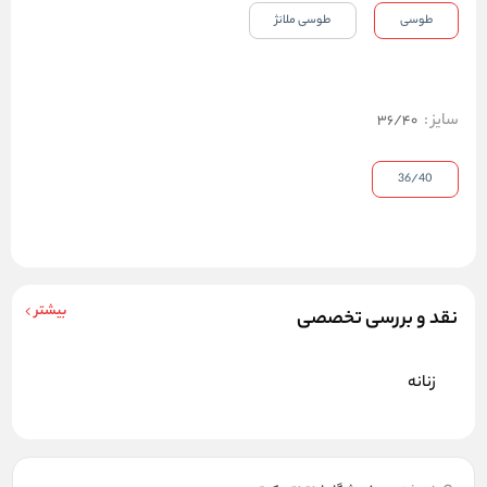
طوسی
طوسی ملانژ
سایز
:
36/40
36/40
بیشتر
نقد و بررسی تخصصی
زنانه