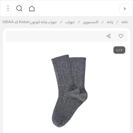
خانه
/
زنانه
/
اکسسوری
/
جوراب
/
جوراب زنانه کوتون Koton کد 6WAK80430AA
1
/
2