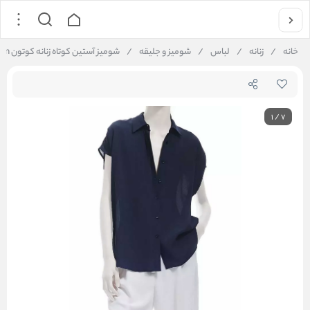
خانه
/
زنانه
/
لباس
/
شومیز و جلیقه
/
شومیز آستين كوتاه زنانه کوتون Koton کد 5SAK60004EW
1
/
7