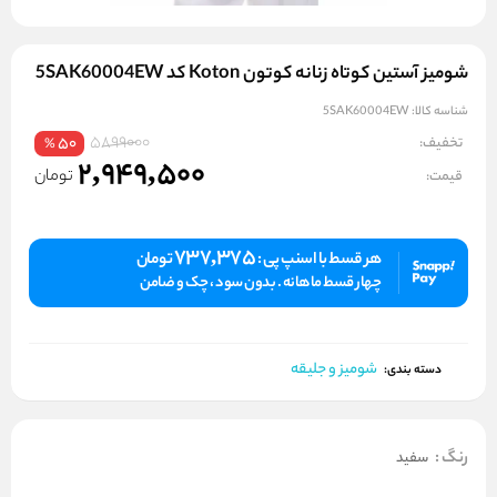
شومیز آستين كوتاه زنانه کوتون Koton کد 5SAK60004EW
شناسه کالا:
5SAK60004EW
5899000
تخفیف:
50
%
2,949,500
تومان
قیمت:
737,375
هر قسط با اسنپ پی :
تومان
چهار قسط ماهانه . بدون سود ، چک و ضامن
شومیز و جلیقه
دسته بندی:
رنگ
:
سفید