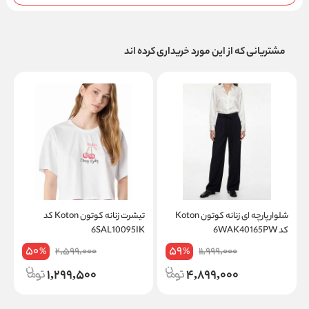
مشتریانی که از این مورد خریداری کرده اند
شلوار پارچه ای زنانه کوتون Koton
تیشرت زنانه کوتون Koton کد
کد 6WAK40165PW
6SAL10095IK
کد
50
59
2,599,000
11,999,000
%
%
1,299,500
4,899,000