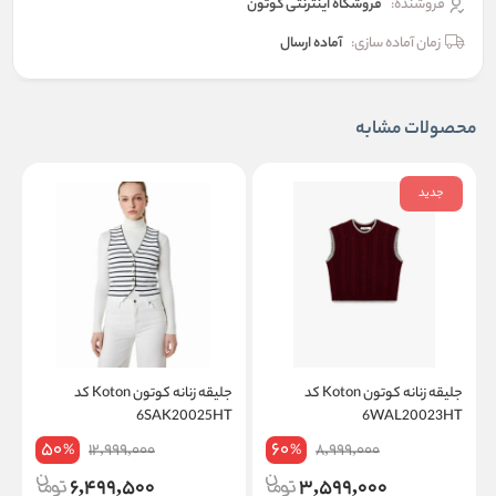
فروشنده:
فروشگاه اینترنتی کوتون
زمان آماده سازی:
آماده ارسال
محصولات مشابه
جدید
جلیقه زنانه کوتون Koton کد
جلیقه زنانه کوتون Koton کد
K
6SAK20025HT
6WAL20023HT
50
60
12,999,000
8,999,000
%
%
6,499,500
3,599,000