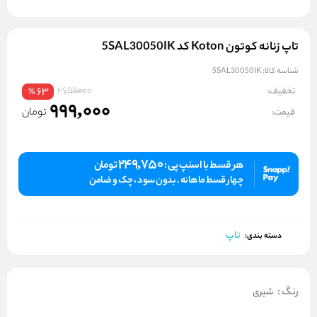
تاپ زنانه کوتون Koton کد 5SAL30050IK
شناسه کالا:
5SAL30050IK
2699000
تخفیف:
63
%
999,000
تومان
قیمت:
249,750
هر قسط با اسنپ پی :
تومان
چهار قسط ماهانه . بدون سود ، چک و ضامن
تاپ
دسته بندی:
رنگ
:
شیری