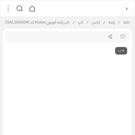
خانه
/
زنانه
/
لباس
/
تاپ
/
تاپ زنانه کوتون Koton کد 5SAL30050IK
1
/
4