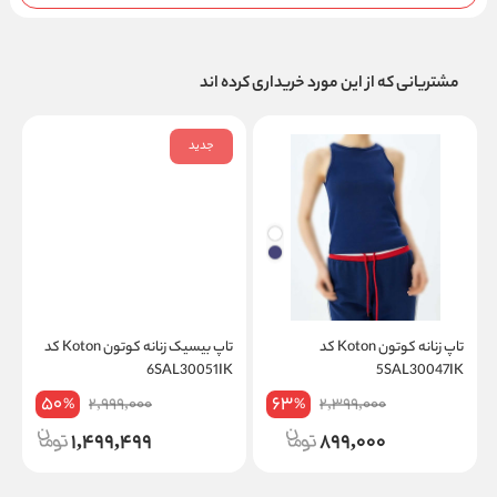
مشتریانی که از این مورد خریداری کرده اند
جدید
تاپ زنانه کوتون Koton کد
تاپ بیسیک زنانه کوتون Koton کد
K
6SAL30051IK
5SAL30047IK
50
63
2,999,000
2,399,000
%
%
1,499,499
899,000