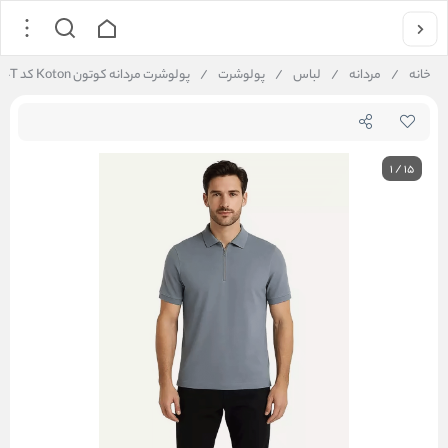
خانه
/
مردانه
/
لباس
/
پولوشرت
/
پولوشرت مردانه کوتون Koton کد 5SAM64W004T
1
/
15