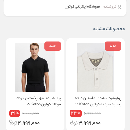
فروشنده:
فروشگاه اینترنتی کوتون
محصولات مشابه
جدید
جدید
پولوشرت سه دکمه آستین کوتاه
پولوشرت نیم زیپ آستین کوتاه
پ
بیسیک مردانه کوتون Koton کد
مردانه کوتون Koton کد
T
6SAM64W008T
6SAM64W007T
29
43
6,999,000
6,999,000
%
%
4,999,000
3,999,000