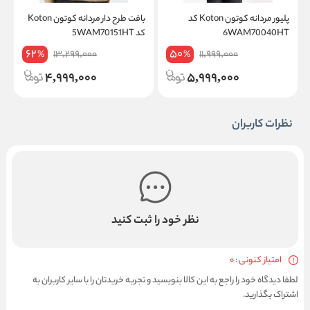
پلیور مردانه کوتون Koton کد
بافت طرح دار مردانه کوتون Koton
ب
6WAM70040HT
کد 5WAM70151HT
on
62
50
13,299,000
11,999,000
%
%
4,999,000
5,999,000
نظرات کاربران
نظر خود را ثبت کنید
امتیاز کنونی : 0
لطفا دیدگاه خود را راجع به این کالا بنویسید و تجربه خریدتان را با سایر کاربران به
اشتراک بگذارید.