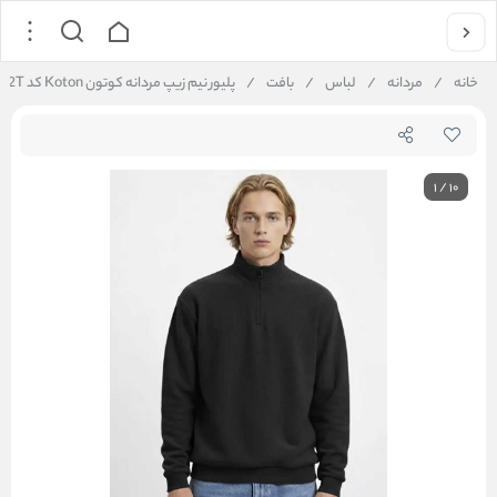
خانه
/
مردانه
/
لباس
/
بافت
/
پليور نیم زیپ مردانه کوتون Koton کد 6WAM55W012T
1
/
10