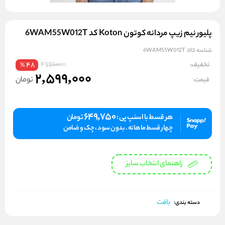
پليور نیم زیپ مردانه کوتون Koton کد 6WAM55W012T
شناسه کالا:
6WAM55W012T
4999000
تخفیف:
48
%
2,599,000
تومان
قیمت:
649,750
هر قسط با اسنپ پی :
تومان
چهار قسط ماهانه . بدون سود ، چک و ضامن
راهنمای انتخاب سایز
بافت
دسته بندی: