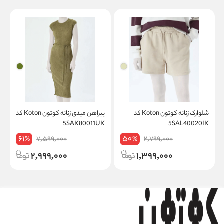
شلوارک زنانه کوتون Koton کد
پیراهن میدی زنانه کوتون Koton کد
K
5SAK80011UK
5SAL40020IK
61
50
7,599,000
2,799,000
%
%
2,999,000
1,399,000