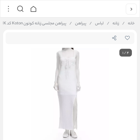
خانه
/
زنانه
/
لباس
/
پیراهن
/
پیراهن مجلسی زنانه کوتون Koton کد 5SAL80004IK
1
/
4