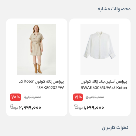
محصولات مشابه
پیراهن آستین بلند زنانه کوتون
پیراهن زنانه کوتون Koton کد
Koton کد 5WAK60065UW
4SAK80202PW
W
70
71
9,899,000
5,899,000
%
%
2,999,000
1,699,000
نظرات کاربران