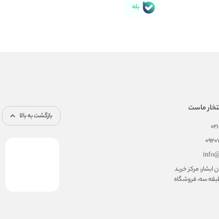
بله
تخار ماست
بازگشت به بالا
02
092
info@
ابشار، مرکز خرید
بقه سه، فروشگاه