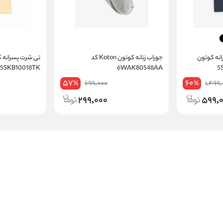
تی شرت آستین کوتاه پسرانه کوتون
جوراب زنانه کوتون Koton کد
5SKB10018TK
6WAK80548AA
57
60
699,000
1,499
%
%
299,000
599,