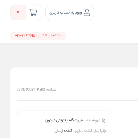
0
ورود به حساب کاربری
پشتیبانی تلفنی
22912615-021
شناسه کالا:
5SKB10021TK
فروشنده:
فروشگاه اینترنتی کوتون
زمان آماده سازی:
آماده ارسال