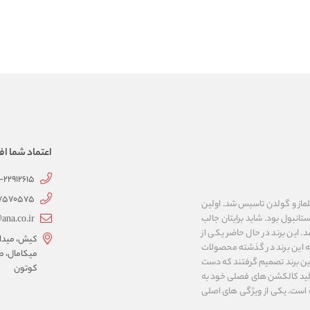
اعتماد شما اف
1-22912615
07570575
 به نام های ییلماز و گولدن تاسیس شد. اولین
انبول بود. شاید برایتان جالب
ana.co.ir
ربع مساحت داشت، شروع شد. این برند در حال حاضر یکی از
کیش، میدان 
ه این برند در گذشته محصولات
میکامال، ط
 این برند تصمیم گرفتند که دست
کوتون
ر تولید کالکشن های فصلی خود به
 به ایران و ۳۴ کشور دیگر تبدیل شده‌ است. یکی از ویژگی های اصلی