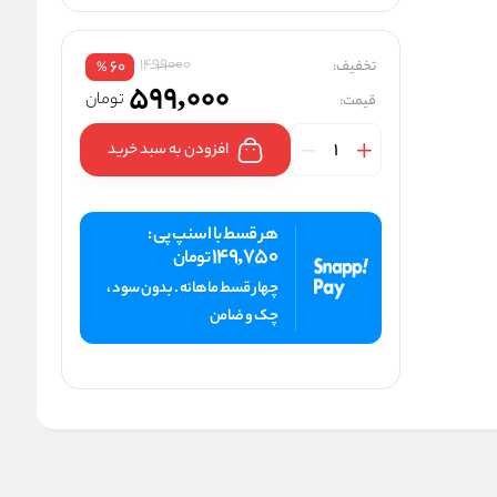
1499000
تخفیف:
60
%
599,000
تومان
قیمت:
افزودن به سبد خرید
هر قسط با اسنپ پی :
149,750
تومان
چهار قسط ماهانه . بدون سود ،
چک و ضامن