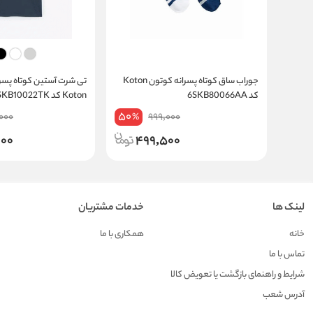
جوراب ساق کوتاه پسرانه کوتون Koton
کد 6SKB80066AA
Koton کد 5SKB10022TK
50
,000
999,000
%
000
499,500
لینک ها
خدمات مشتریان
خانه
همکاری با ما
تماس با ما
شرایط و راهنمای بازگشت یا تعویض کالا
آدرس شعب