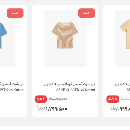
جدید
جدید
انه کوتون
تی شرت آستین کوتاه پسرانه کوتون
تی شرت آستین کو
Koton کد 6SKB10138TK
Koton کد 6SKB10075TK
50
55
3,599,000
2,199
%
%
1,799,500
999,