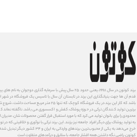
برند کوتون در سال ۱۹۹۸، یعنی حدود ۲۵ سال پیش با سرمایه گذاری دوجوان
قدم آن ها جهت بنیانگذاری این برند در تابستان آن سال با تاسیس یک فروشگاه در شهر است
باشد که کار این برند در یک فروشگاه کوچک که تنها ۲۵ متر م
برترین تولید کنندگان ترکی در حوزه پوشاک، کفش و اکسسوری می باشد. ناگفته نماند ک
محدودی را برای بانوان تولید می کرد که با مورد استفبال قرار گفتن محصولات شان، مدیران
به تولید پوشاک برای دیگر افراد جامعه نیز بزنند. این برند ترکی با نوآوری ‌و خلاقیتی که د
خرج می‌دهد به یکی از محبوب‌ترین برندهای وارداتی
کوتون، راضی نگه داشتن همه اقشار جامعه، با سلایق و درآمدهای متفاوت است