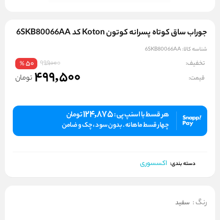
جوراب ساق کوتاه پسرانه کوتون Koton کد 6SKB80066AA
شناسه کالا:
6SKB80066AA
999000
تخفیف:
50
%
499,500
تومان
قیمت:
124,875
هر قسط با اسنپ پی :
تومان
چهار قسط ماهانه . بدون سود ، چک و ضامن
اکسسوری
دسته بندی:
رنگ
:
سفید