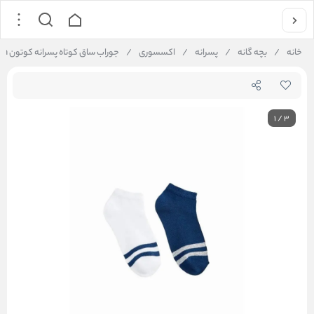
خانه
/
بچه گانه
/
پسرانه
/
اکسسوری
/
جوراب ساق کوتاه پسرانه کوتون Koton کد 6SKB80066AA
1
/
3