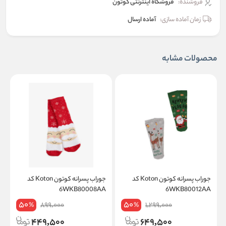
فروشنده:
فروشگاه اینترنتی کوتون
زمان آماده سازی:
آماده ارسال
محصولات مشابه
جوراب پسرانه کوتون Koton کد
جوراب پسرانه کوتون Koton کد
A
6WKB80008AA
6WKB80012AA
50
50
899,000
1,299,000
%
%
449,500
649,500