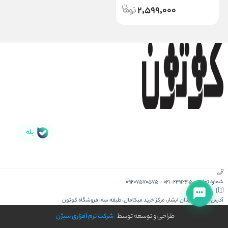
2,599,000
بله
شماره تماس :
021-22912615
-
09207570575
آدرس :
کیش، میدان ابشار، مرکز خرید میکامال، طبقه سه، فروشگاه کوتون
طراحی و توسعه توسط
شرکت نرم افزاری سیژن