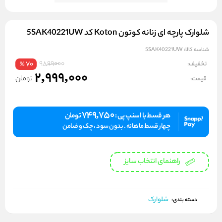
شلوارک پارچه ای زنانه کوتون Koton کد 5SAK40221UW
شناسه کالا:
5SAK40221UW
9899000
تخفیف:
70
%
2,999,000
تومان
قیمت:
749,750
هر قسط با اسنپ پی :
تومان
چهار قسط ماهانه . بدون سود ، چک و ضامن
راهنمای انتخاب سایز
شلوارک
دسته بندی: