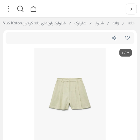
خانه
/
زنانه
/
شلوار
/
شلوارک
/
شلوارک پارچه ای زنانه کوتون Koton کد 5SAK40221UW
1
/
3