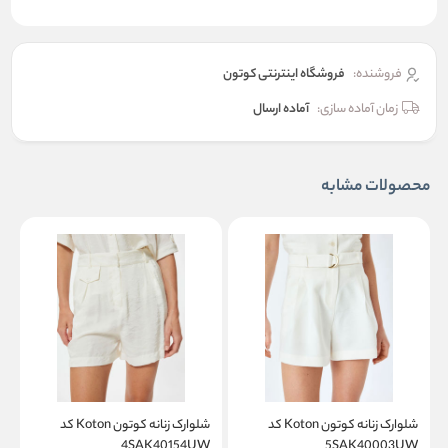
فروشنده:
فروشگاه اینترنتی کوتون
زمان آماده سازی:
آماده ارسال
محصولات مشابه
شلوارک زنانه کوتون Koton کد
شلوارک زنانه کوتون Koton کد
K
4SAK40154UW
5SAK40003UW